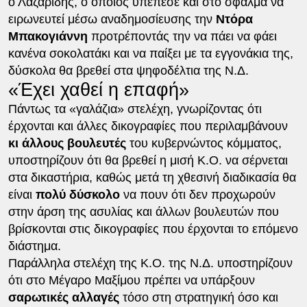
ο Λαζαρίδης, ο οποίος υπέπεσε και στο σφάλμα να
ειρωνευτεί μέσω αναδημοσίευσης την
Ντόρα
Μπακογιάννη
προτρέποντάς την να πάει να φάει
κανένα σοκολατάκι και να παίξει με τα εγγονάκια της,
δύσκολα θα βρεθεί στα ψηφοδέλτια της Ν.Δ.
«Έχει χαθεί η επαφή»
Πάντως τα «γαλάζια» στελέχη, γνωρίζοντας ότι
έρχονται και άλλες δικογραφίες που περιλαμβάνουν
κι άλλους βουλευτές
του κυβερνώντος κόμματος,
υποστηρίζουν ότι θα βρεθεί η μισή Κ.Ο. να σέρνεται
στα δικαστήρια, καθώς μετά τη χθεσινή διαδικασία θα
είναι
πολύ δύσκολο
να πουν ότι δεν προχωρούν
στην άρση της ασυλίας και άλλων βουλευτών που
βρίσκονται στις δικογραφίες που έρχονται το επόμενο
διάστημα.
Παράλληλα στελέχη της Κ.Ο. της Ν.Δ. υποστηρίζουν
ότι στο Μέγαρο Μαξίμου πρέπει να υπάρξουν
σαρωτικές αλλαγές
τόσο στη στρατηγική όσο και