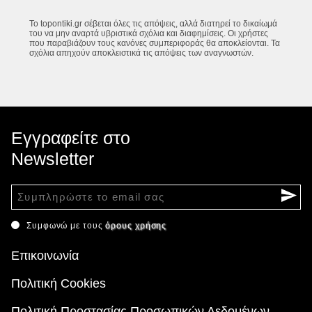
Το topontiki.gr σέβεται όλες τις απόψεις, αλλά διατηρεί το δικαίωμά
του να μην αναρτά υβριστικά σχόλια και διαφημίσεις. Οι χρήστες
που παραβιάζουν τους κανόνες συμπεριφοράς θα αποκλείονται. Τα
σχόλια απηχούν αποκλειστικά τις απόψεις των αναγνωστών.
Εγγραφείτε στο
Newsletter
Συμφωνώ με τους
όρους χρήσης
Επικοινωνία
Πολιτική Cookies
Πολιτική Προστασίας Προσωπικών Δεδομένων -