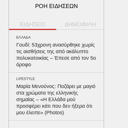
ΡΟΗ ΕΙΔΗΣΕΩΝ
ΕΙΔΗΣΕΙΣ
ΔΗΜΟΦΙΛΗ
ΕΛΛΑΔΑ
ΠΕΡΙΒΑΛ
Γουδί: 53χρονη ανασύρθηκε χωρίς
Φλόριν
τις αισθήσεις της από ακάλυπτο
πύθωνε
πολυκατοικίας – Έπεσε από τον 5ο
κέρδισ
όροφο
διαγων
LIFESTYLE
ΥΓΕΙΑ
Μαρία Μενούνος: Ποζάρει με μαγιό
Τα 4 φ
στα χρώματα της ελληνικής
σάκχαρο
σημαίας – «Η Ελλάδα μού
στην κο
προσφέρει κάτι που δεν ήξερα ότι
μου έλειπε» (Photos)
ΑΥΤΟΚΙΝ
Κράτησ
είναι τ