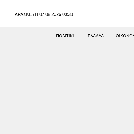
ΠΑΡΑΣΚΕΥΗ 07.08.2026 09:30
ΠΟΛΙΤΙΚΗ
ΕΛΛΑΔΑ
ΟΙΚΟΝΟ
Σ
α: Απίστευτο βίντεο από
ργείο την ώρα του σεισμού
1 Ρίχτερ – Η αντίδραση των