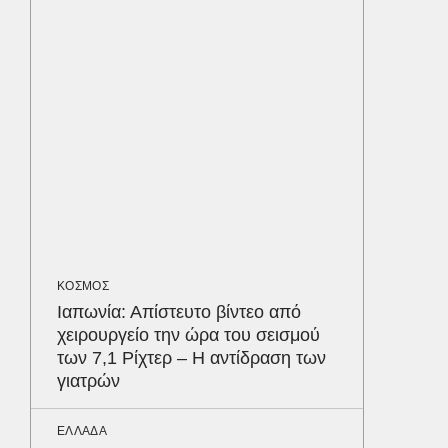
του Έλ
ΚΟΣΜΟΣ
Υπερθέ
ουρανό
ταυτόχ
ΠΑΡΑΠΟΛ
Στα Χαν
διακοπ
– Η βρ
ΚΟΣΜΟΣ
του (Ph
Δε
Ιαπωνία: Απίστευτο βίντεο από
χειρουργείο την ώρα του σεισμού
των 7,1 Ρίχτερ – Η αντίδραση των
γιατρών
ΕΛΛΑΔΑ