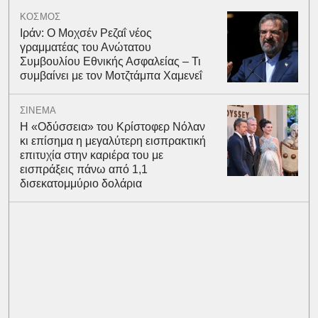
ΚΟΣΜΟΣ
Ιράν: Ο Μοχσέν Ρεζαΐ νέος
γραμματέας του Ανώτατου
Συμβουλίου Εθνικής Ασφαλείας – Τι
συμβαίνει με τον Μοτζτάμπα Χαμενεΐ
ΣΙΝΕΜΑ
Η «Οδύσσεια» του Κρίστοφερ Νόλαν
κι επίσημα η μεγαλύτερη εισπρακτική
επιτυχία στην καριέρα του με
εισπράξεις πάνω από 1,1
δισεκατομμύριο δολάρια