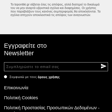
Το topontiki.gr σέβεται όλες τις απόψεις, αλλά διατηρεί το δικαίωμά
του να μην αναρτά υβριστικά σχόλια και διαφημίσεις. Οι χρήστες
που παραβιάζουν τους κανόνες συμπεριφοράς θα αποκλείονται. Τα
σχόλια απηχούν αποκλειστικά τις απόψεις των αναγνωστών.
Εγγραφείτε στο
Newsletter
Συμφωνώ με τους
όρους χρήσης
Επικοινωνία
Πολιτική Cookies
Πολιτική Προστασίας Προσωπικών Δεδομένων -