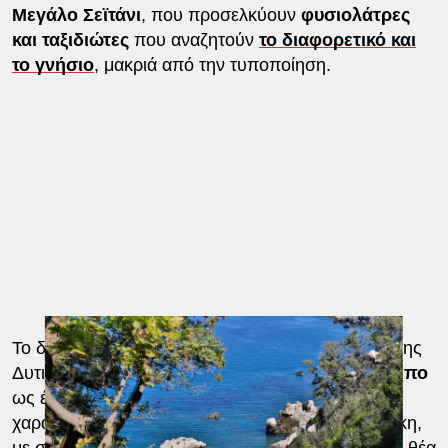
Μεγάλο Σεϊτάνι
, που προσελκύουν
φυσιολάτρες
και ταξιδιώτες
που αναζητούν
το διαφορετικό και
το γνήσιο
, μακριά από την τυποποίηση.
Το δημοσίευμα ξεχωρίζει ακόμη τα ορεινά χωριά της
Δυτικής Σάμου, παρουσιάζοντας τον
Μαραθόκαμπο
ως έναν παραδοσιακό οικισμό με διαφορετικό
χαρακτήρα, χτισμένο στις πλαγιές του όρους Κέρκη,