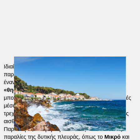
Ιδιαίτερη μνεία γίνεται στο
Καρλόβασι
και στην
παραλία Ποτάμι με τους διάσημους καταρράκτες,
έναν από τους πιο
εντυπωσιακούς φυσικούς
«θησαυρούς»
του νησιού, όπου οι επισκέπτες
μπορούν να ακολουθήσουν πεζοπορικές διαδρομές
μέσα σε ένα καταπράσινο φυσικό περιβάλλον με
τρεχούμενα νερά και απόκρημνα σημεία μοναδικής
αισθητικής.
Παράλληλα, αναφορά γίνεται στις εντυπωσιακές
παραλίες της δυτικής πλευράς, όπως το
Μικρό
και