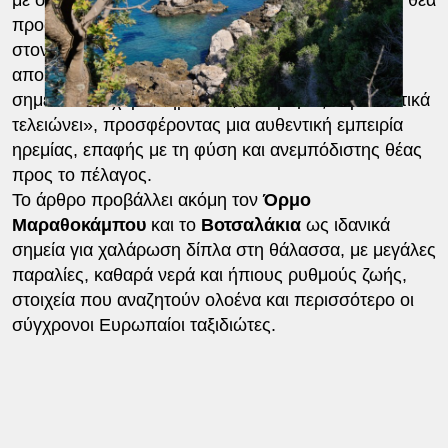
με στενά καλντερίμια, πέτρινα σπίτια και μοναδική θέα
προς το Αιγαίο. Ιδιαίτερη αναφορά γίνεται επίσης
στον Δρακαίους, τον ορεινότερο και πιο
απομονωμένο οικισμό της περιοχής, όπου, όπως
σημειώνεται χαρακτηριστικά, «ο δρόμος κυριολεκτικά
τελειώνει», προσφέροντας μια αυθεντική εμπειρία
ηρεμίας, επαφής με τη φύση και ανεμπόδιστης θέας
προς το πέλαγος.
Το άρθρο προβάλλει ακόμη τον
Όρμο
Μαραθοκάμπου
και το
Βοτσαλάκια
ως ιδανικά
σημεία για χαλάρωση δίπλα στη θάλασσα, με μεγάλες
παραλίες, καθαρά νερά και ήπιους ρυθμούς ζωής,
στοιχεία που αναζητούν ολοένα και περισσότερο οι
σύγχρονοι Ευρωπαίοι ταξιδιώτες.