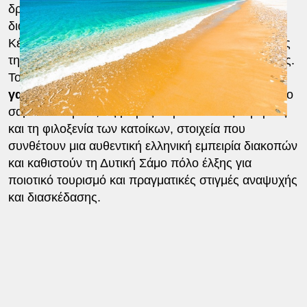
δραστηριοτήτων, με αναφορές στα μονοπάτια που
διασχίζουν τα δάση και τις ορεινές διαδρομές του
Κέρκη, αλλά και στη μοναδική εμπειρία εξερεύνησης
της φύσης που προσφέρει συνολικά η Δυτική Σάμος.
Το ολλανδικό μέσο αναδεικνύει επίσης
τη
γαστρονομία της περιοχής
, τα τοπικά προϊόντα, το
σαμιώτικο κρασί, τις μικρές παραδοσιακές ταβέρνες
και τη φιλοξενία των κατοίκων, στοιχεία που
συνθέτουν μια αυθεντική ελληνική εμπειρία διακοπών
και καθιστούν τη Δυτική Σάμο πόλο έλξης για
ποιοτικό τουρισμό και πραγματικές στιγμές αναψυχής
και διασκέδασης.