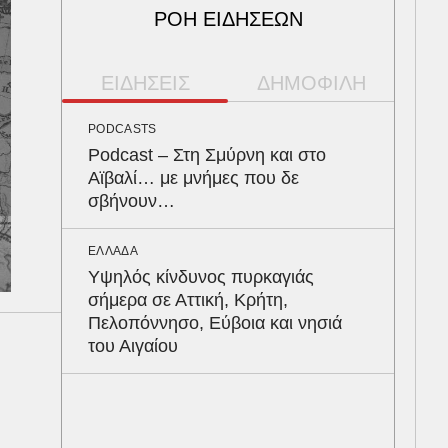
ΡΟΗ ΕΙΔΗΣΕΩΝ
ΕΙΔΗΣΕΙΣ
ΔΗΜΟΦΙΛΗ
PODCASTS
ΠΕΡ
Podcast – Στη Σμύρνη και στο
Φλό
Αϊβαλί… με μνήμες που δε
πύθ
σβήνουν…
κέρ
δια
ΕΛΛΑΔΑ
Υψηλός κίνδυνος πυρκαγιάς
ΥΓΕ
σήμερα σε Αττική, Κρήτη,
Τα 
Πελοπόννησο, Εύβοια και νησιά
σάκ
του Αιγαίου
στη
ΚΟΣ
Υπε
ουρ