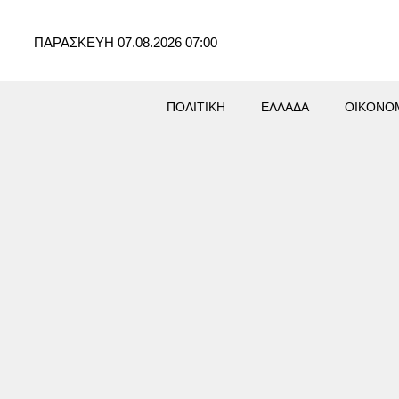
ΠΑΡΑΣΚΕΥΗ 07.08.2026 07:00
ΠΟΛΙΤΙΚΗ
ΕΛΛΑΔΑ
ΟΙΚΟΝΟ
το: Φωτιά σε
λελειμμένο κτήριο στην οδό
ιώς