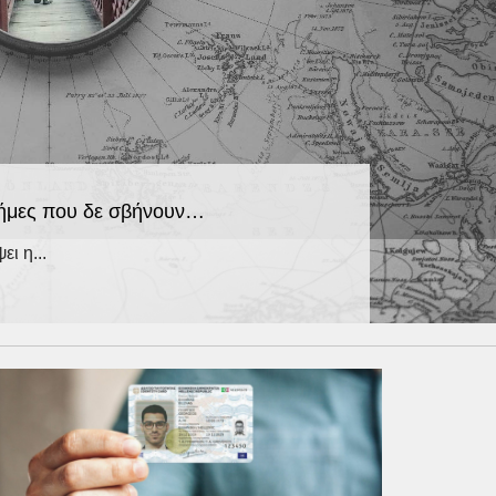
μνήμες που δε σβήνουν…
ει η...