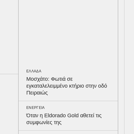
ταυ
ΕΛΛ
Στη
στο
πο
LIF
Παρ
ΕΛΛΑΔΑ
τις
Μοσχάτο: Φωτιά σε
seq
εγκαταλελειμμένο κτήριο στην οδό
Πειραιώς
ΑΥΤ
Κρά
ΕΝΕΡΓΕΙΑ
είν
Όταν η Eldorado Gold αθετεί τις
του
συμφωνίες της
ΠΑΡ