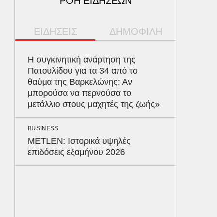
ΡΟΗ ΕΙΔΗΣΕΩΝ
ΕΙΔΗΣΕΙΣ
ΔΗΜΟΦΙΛΗ
ΥΓΕΙΑ
Η συγκινητική ανάρτηση της
Το συσ
Πατουλίδου για τα 34 από το
ρίχνει 
θαύμα της Βαρκελώνης: Αν
προστα
μπορούσα να περνούσα το
μετάλλιο στους μαχητές της ζωής»
ΠΑΡΑΠΟΛ
Ο Γιάν
BUSINESS
νοσηλε
METLEN: Ιστορικά υψηλές
Νοσοκο
επιδόσεις εξαμήνου 2026
«ευχαρ
προσω
ΑΘΛΗΤΙΚ
«Ντοπα