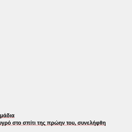
ιμάδια
υγρό στο σπίτι της πρώην του, συνελήφθη