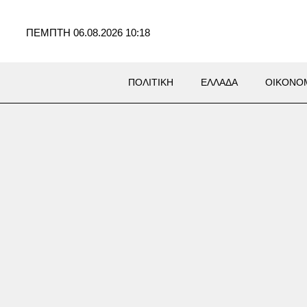
ΠΕΜΠΤΗ 06.08.2026 10:18
ΠΟΛΙΤΙΚΗ
ΕΛΛΑΔΑ
ΟΙΚΟΝΟ
YLE
io Banderas: «Η καρδιακή
ολή ήταν το καλύτερο
α που μου συνέβη»