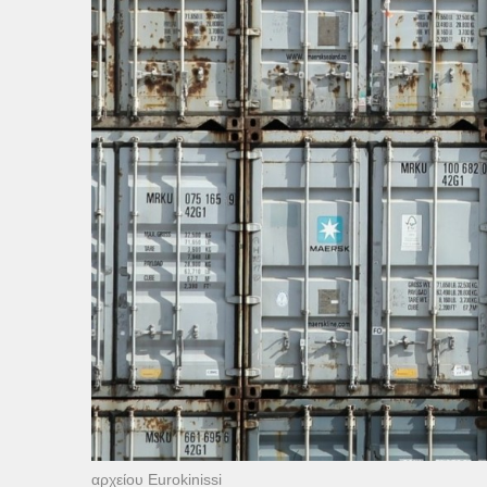
αρχείου Eurokinissi