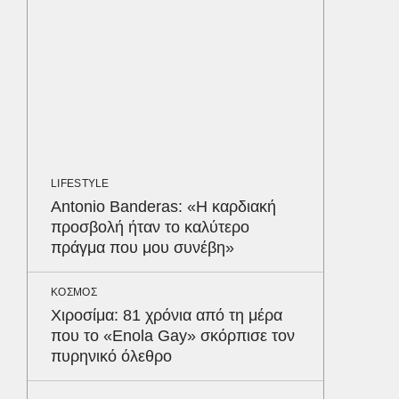
τον Γύ
οι αθλ
στηθόδ
ταχύτη
MEDIA
«Καλημ
Κυκλοφ
τον Βασ
LIFESTYLE
Παυλόπ
Antonio Banderas: «Η καρδιακή
προσβολή ήταν το καλύτερο
ΕΛΛΑΔΑ
πράγμα που μου συνέβη»
Σκόπελ
λεηλατο
ΚΟΣΜΟΣ
Κατασχ
Χιροσίμα: 81 χρόνια από τη μέρα
800.00
Δε
που το «Enola Gay» σκόρπισε τον
πυρηνικό όλεθρο