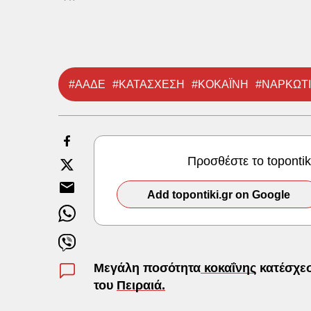
#ΑΑΔΕ
#ΚΑΤΑΣΧΕΣΗ
#ΚΟΚΑΪΝΗ
#ΝΑΡΚΩΤ
Προσθέστε το toponti
Add topontiki.gr on Google
Μεγάλη ποσότητα
κοκαΐνης
κατέσχεσ
του
Πειραιά.