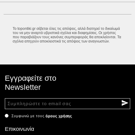
Το topontiki.gr σέβεται όλες τις απόψεις, αλλά διατηρεί το δικαίωμά
του να μην αναρτά υβριστικά σχόλια και διαφημίσεις. Οι χρήστες
που παραβιάζουν τους κανόνες συμπεριφοράς θα αποκλείονται. Τα
σχόλια απηχούν αποκλειστικά τις απόψεις των αναγνωστών.
Εγγραφείτε στο
Newsletter
Συμφωνώ με τους
όρους χρήσης
Επικοινωνία