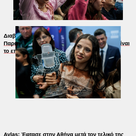
Διαβάστε επίσης:
Παραλήρημα Κονδυλάτου για Ακύλα: «Ποιο είναι
το επίτευγμά του, ότι είναι φτωχός ή γκέι;»
Aylas: Έφτασε στην Αθήνα μετά τον τελικό της