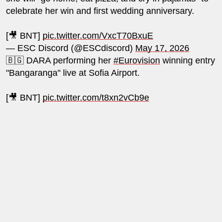
celebrate her win and first wedding anniversary.
[🎥 BNT]
pic.twitter.com/VxcT70BxuE
— ESC Discord (@ESCdiscord)
May 17, 2026
🇧🇬 DARA performing her
#Eurovision
winning entry
"Bangaranga" live at Sofia Airport.
[🎥 BNT]
pic.twitter.com/t8xn2vCb9e