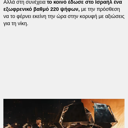
Αλλά στη συνέχεια
το κοινό έδωσε στο Ισραήλ ένα
εξωφρενικό βαθμό 220 ψήφων,
με την πρόσθεση
να το φέρνει εκείνη την ώρα στην κορυφή με αξιώσεις
για τη νίκη.
Ακολουθούσαν οι
βαθμολογίες των 7 πρώτων
χωρών
(με ανάποδη σειρά) της βαθμολογίας των
επιτροπών.
Όμως παρότι επρόκειτο για τραγούδια που