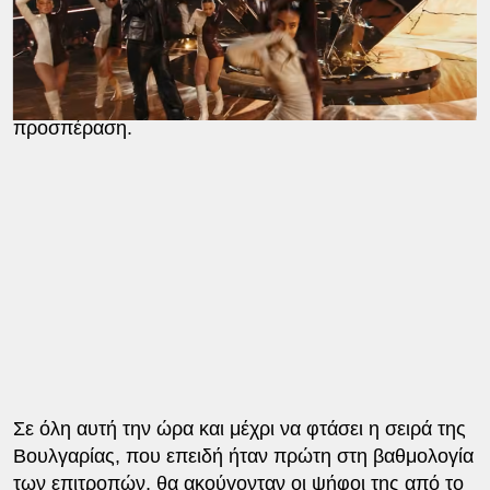
θεωρούνταν φαβορί πριν την έναρξη του
διαγωνισμού (όπως της
Αυστραλίας
ή της
Φινλανδίας
, αλλά και της
Γαλλίας
) η βαθμολογία
του κοινού δεν ήταν αρκετά υψηλή για να γίνει η…
προσπέραση.
Σε όλη αυτή την ώρα και μέχρι να φτάσει η σειρά της
Βουλγαρίας, που επειδή ήταν πρώτη στη βαθμολογία
των επιτροπών, θα ακούγονταν οι ψήφοι της από το