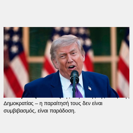
«Βρισκόμαστε σε έναν
πόλεμο φθοράς
με την
προοπτική μιας νέας επίθεσης ΗΠΑ-Ισραήλ να
αυξάνεται μέρα με τη μέρα», δήλωσε ένας
περιφερειακός αξιωματούχος.
Ιρανοί αξιωματούχοι δήλωσαν στο Reuters ότι
οι
παραχωρήσεις στο πυραυλικό τους πρόγραμμα,
οι πυρηνικές τους δυνατότητες ή ο έλεγχος των
Στενών δεν αποτελούν εργαλεία πολιτικής
, αλλά
ιδεολογικούς πυλώνες
της επιβίωσης της Ισλαμικής
Δημοκρατίας – η παραίτησή τους δεν είναι
συμβιβασμός, είναι παράδοση.