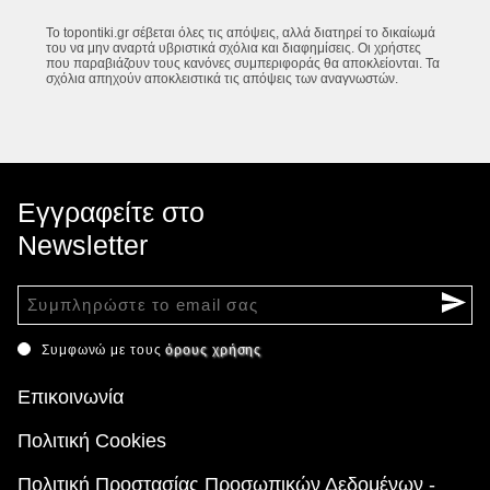
Το topontiki.gr σέβεται όλες τις απόψεις, αλλά διατηρεί το δικαίωμά
του να μην αναρτά υβριστικά σχόλια και διαφημίσεις. Οι χρήστες
που παραβιάζουν τους κανόνες συμπεριφοράς θα αποκλείονται. Τα
σχόλια απηχούν αποκλειστικά τις απόψεις των αναγνωστών.
Εγγραφείτε στο
Newsletter
Συμφωνώ με τους
όρους χρήσης
Επικοινωνία
Πολιτική Cookies
Πολιτική Προστασίας Προσωπικών Δεδομένων -