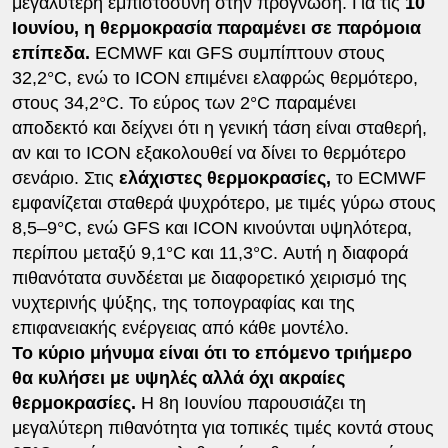
μεγαλύτερη εμπιστοσύνη στην πρόγνωση. Για τις
10
Ιουνίου, η θερμοκρασία παραμένει σε παρόμοια
επίπεδα.
ECMWF και GFS συμπίπτουν στους
32,2°C, ενώ το ICON επιμένει ελαφρώς θερμότερο,
στους 34,2°C. Το εύρος των 2°C παραμένει
αποδεκτό και δείχνει ότι η γενική τάση είναι σταθερή,
αν και το ICON εξακολουθεί να δίνει το θερμότερο
σενάριο. Στις
ελάχιστες θερμοκρασίες,
το ECMWF
εμφανίζεται σταθερά ψυχρότερο, με τιμές γύρω στους
8,5–9°C, ενώ GFS και ICON κινούνται υψηλότερα,
περίπου μεταξύ 9,1°C και 11,3°C. Αυτή η διαφορά
πιθανότατα συνδέεται με διαφορετικό χειρισμό της
νυχτερινής ψύξης, της τοπογραφίας και της
επιφανειακής ενέργειας από κάθε μοντέλο.
Το κύριο μήνυμα είναι ότι το επόμενο τριήμερο
θα κυλήσει με υψηλές αλλά όχι ακραίες
θερμοκρασίες.
Η 8η Ιουνίου παρουσιάζει τη
μεγαλύτερη πιθανότητα για τοπικές τιμές κοντά στους