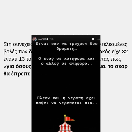
Στη συνέχεια στάθηκε στη διαφορά στις εκτελεσμένες
βολές των δύο ομάδων, καθώς ο Ολυμπιακός είχε 32
έναντι 13 του Παναθηναϊκού, υποστηρίζοντας πως
«
για όσους Έλληνες αγαπάνε το άθλημα, το σκορ
θα έπρεπε να είναι 0-3
».