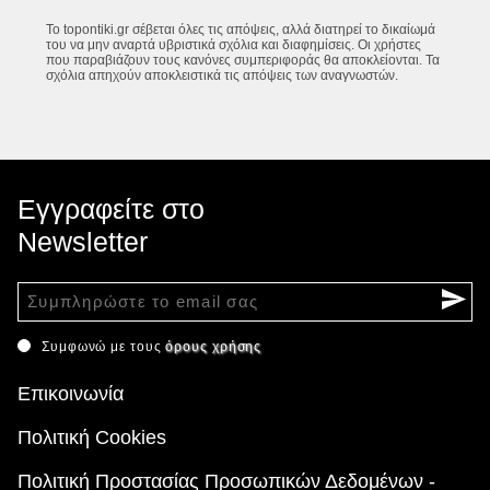
Το topontiki.gr σέβεται όλες τις απόψεις, αλλά διατηρεί το δικαίωμά
του να μην αναρτά υβριστικά σχόλια και διαφημίσεις. Οι χρήστες
που παραβιάζουν τους κανόνες συμπεριφοράς θα αποκλείονται. Τα
σχόλια απηχούν αποκλειστικά τις απόψεις των αναγνωστών.
Εγγραφείτε στο
Newsletter
Συμφωνώ με τους
όρους χρήσης
Επικοινωνία
Πολιτική Cookies
Πολιτική Προστασίας Προσωπικών Δεδομένων -