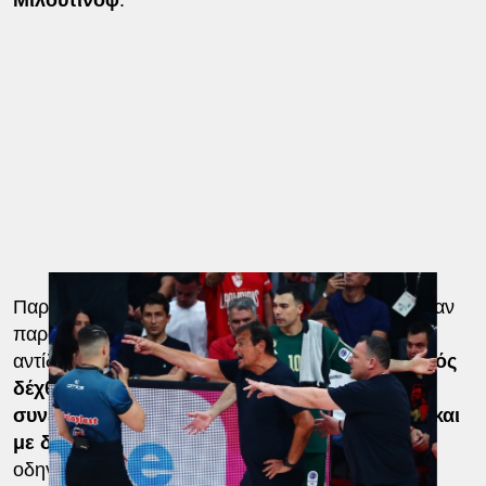
Παρότι υπήρξε επαφή, οι διαιτητές δεν καταλόγισαν
παράβαση, γεγονός που προκάλεσε την έντονη
αντίδραση του Εργκίν Αταμάν.
Ο Τούρκος τεχνικός
δέχθηκε αρχικά μία τεχνική ποινή και,
συνεχίζοντας τις διαμαρτυρίες του, χρεώθηκε και
με δεύτερη,
με αποτέλεσμα να αποβληθεί και να
οδηγηθεί στα αποδυτήρια υπό αποδοκιμασίες.