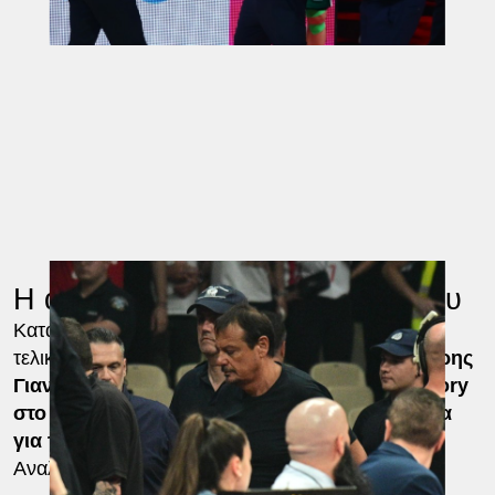
Η ανάρτηση του Γιαννακόπουλου
Κατά τη διάρκεια του Game 3 στο ΣΕΦ για τους
τελικούς της Stoiximan Basket League,
ο Δημήτρης
Γιαννακόπουλος προχώρησε σε ανάρτηση story
στο Instagram, εκφράζοντας έντονα παράπονα
για τη διαιτησία.
Αναλυτικά ανέφερε: