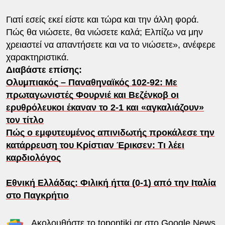
Γιατί εσείς εκεί είστε και τώρα και την άλλη φορά.
Πώς θα νιώσετε, θα νιώσετε καλά; Ελπίζω να μην
χρειαστεί να απαντήσετε και να το νιώσετε», ανέφερε
χαρακτηριστικά.
Διαβάστε επίσης:
Ολυμπιακός – Παναθηναϊκός 102-92: Με
πρωταγωνιστές Φουρνιέ και Βεζένκοβ οι
ερυθρόλευκοι έκαναν το 2-1 και «αγκαλιάζουν»
τον τίτλο
Πώς ο εμφυτευμένος απινιδωτής προκάλεσε την
κατάρρευση του Κρίστιαν Έρικσεν: Τι λέει
καρδιολόγος
Εθνική Ελλάδας: Φιλική ήττα (0-1) από την Ιταλία
στο Παγκρήτιο
Ακολουθήστε το
topontiki.gr
στο
Google News