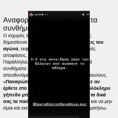
Αναφορά στη διαιτησία και τα
συνθήματα
Ο ισχυρός άνδρας της ΚΑΕ Παναθηναϊκός
δημοσίευσε στη συνέχεια
βίντεο με φάσεις του
αγώνα
, εκφράζοντας απορίες για διαιτητικές
αποφάσεις.
Παράλληλα, αναφέρθηκε και στα υβριστικά
συνθήματα που ακούστηκαν στο ΣΕΦ,
απευθυνόμενος στους αδελφούς Αγγελόπουλους.
«
Παναγιώτη και Γιώργο πώς θα νιώσετε αν
έρθετε στο ΟΑΚΑ την Τετάρτη και ένα ολόκληρο
γήπεδο μπει στη διαδικασία και βρίζει τα δικά
σας τα παιδιά
. Ελπίζω να μη γίνει κιόλας και να μην
είμαι και εκεί και να μπορέσω να τους σταματήσω.