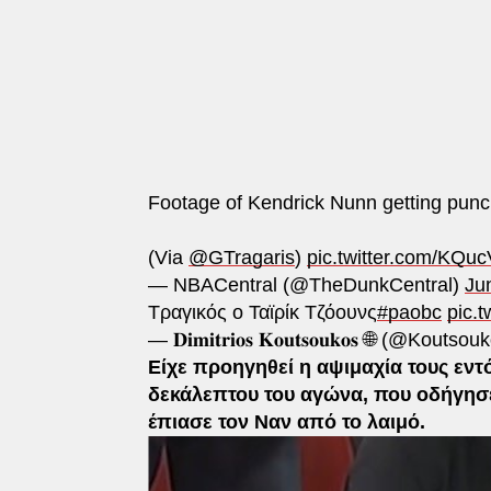
Footage of Kendrick Nunn getting pun
(Via
@GTragaris
)
pic.twitter.com/KQu
— NBACentral (@TheDunkCentral)
Ju
Τραγικός ο Ταϊρίκ Τζόουνς
#paobc
pic.
— 𝐃𝐢𝐦𝐢𝐭𝐫𝐢𝐨𝐬 𝐊𝐨𝐮𝐭𝐬𝐨𝐮𝐤𝐨𝐬 🌐 (@Kout
Είχε προηγηθεί η αψιμαχία τους εντ
δεκάλεπτου του αγώνα, που οδήγησε
έπιασε τον Ναν από το λαιμό.