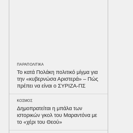
λοίμωξη
διατρέ
ΥΓΕΙΑ
Τα 4 φ
σάκχαρο
στην κο
ΠΑΡΑΠΟΛΙΤΙΚΑ
ΕΝΕΡΓΕΙ
Το κατά Πολάκη πολιτικό μίγμα για
Όταν η 
την «κυβερνώσα Αριστερά» – Πώς
συμφων
Δε
πρέπει να είναι ο ΣΥΡΙΖΑ-ΠΣ
ΚΟΣΜΟΣ
Δημοπρατείται η μπάλα των
ιστορικών γκολ του Μαραντόνα με
το «χέρι του Θεού»