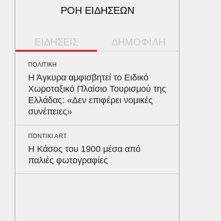
ΡΟΗ ΕΙΔΗΣΕΩΝ
ΕΙΔΗΣΕΙΣ
ΔΗΜΟΦΙΛΗ
ΠΟΛΙΤΙΚΗ
ΠΑΡΑΠΟΛ
Η Άγκυρα αμφισβητεί το Ειδικό
Αρναού
Χωροταξικό Πλαίσιο Τουρισμού της
τα διόδ
Ελλάδας: «Δεν επιφέρει νομικές
Ευζώνο
συνέπειες»
Βρυξέλ
ΠΟΝΤΙΚΙ ART
ΠΕΡΙΒΑΛ
Η Κάσος του 1900 μέσα από
Φλόριν
παλιές φωτογραφίες
πύθωνε
κέρδισ
διαγων
ΥΓΕΙΑ
Σταφυλ