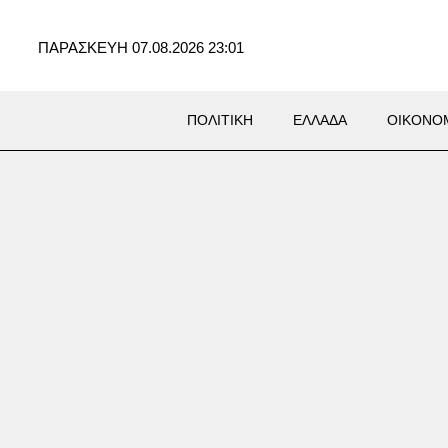
ΠΑΡΑΣΚΕΥΗ 07.08.2026 23:01
ΠΟΛΙΤΙΚΗ
ΕΛΛΑΔΑ
ΟΙΚΟΝΟ
ΛΙΤΙΚΑ
ά Πολάκη πολιτικό μίγμα για
κυβερνώσα Αριστερά» – Πώς
ι να είναι ο ΣΥΡΙΖΑ-ΠΣ