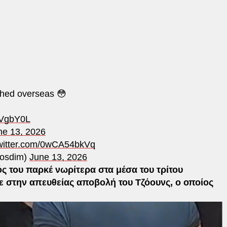
ched overseas 😳
cVgbY0L
ne 13, 2026
twitter.com/0wCA54bkVq
soukosdim)
June 13, 2026
ός του παρκέ νωρίτερα στα μέσα του τρίτου
 στην απευθείας αποβολή του Τζόουνς, ο οποίος