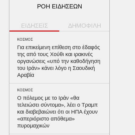
ΡΟΗ ΕΙΔΗΣΕΩΝ
ΕΙΔΗΣΕΙΣ
ΔΗΜΟΦΙΛΗ
ΚΟΣΜΟΣ
ΠΕΡΙΒΑΛ
Για επικείμενη επίθεση στο έδαφός
Φλόριν
της από τους Χούθι και ιρακινές
πύθωνε
οργανώσεις «υπό την καθοδήγηση
κέρδισ
του Ιράν» κάνει λόγο η Σαουδική
διαγων
Αραβία
ΑΥΤΟΚΙΝ
ΚΟΣΜΟΣ
Κράτησ
Ο πόλεμος με το Ιράν «θα
είναι τ
τελειώσει σύντομα», λέει ο Τραμπ
του Έλ
και διαβεβαιώνει ότι οι ΗΠΑ έχουν
«απεριόριστο απόθεμα»
ΥΓΕΙΑ
πυρομαχικών
Το συσ
ρίχνει 