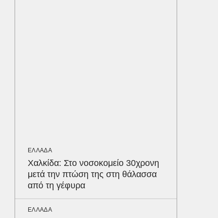
προστα
ΥΓΕΙΑ
Τα 4 φ
σάκχαρο
στην κο
ΟΙΚΟΝΟΜ
Το παρα
τουρισμ
φέρνου
Δε
ΕΛΛΑΔΑ
Χαλκίδα: Στο νοσοκομείο 30χρονη
μετά την πτώση της στη θάλασσα
από τη γέφυρα
ΕΛΛΑΔΑ