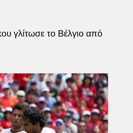
κου γλίτωσε το Βέλγιο από