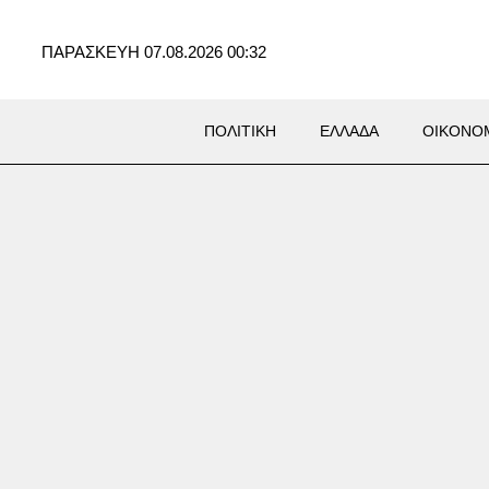
ΠΑΡΑΣΚΕΥΗ 07.08.2026 00:32
ΠΟΛΙΤΙΚΗ
ΕΛΛΑΔΑ
ΟΙΚΟΝΟ
δα: Στο νοσοκομείο 30χρονη
την πτώση της στη θάλασσα
η γέφυρα