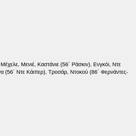
έχελε, Μενιέ, Καστάνιε (56΄ Ράσκιν), Ενγκόι, Ντε
α (56΄ Ντε Κάιπερ), Τροσάρ, Ντοκού (86΄ Φερνάντες-