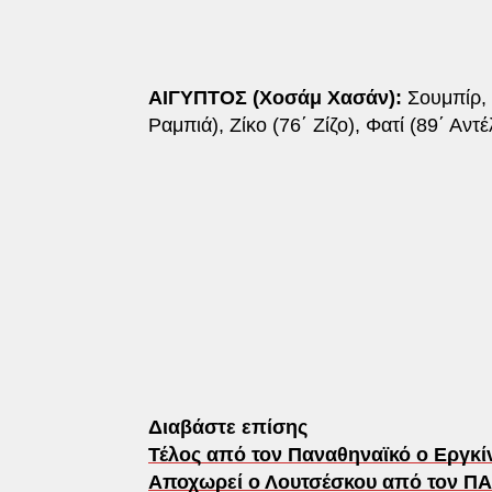
ΑΙΓΥΠΤΟΣ (Χοσάμ Χασάν):
Σουμπίρ, 
Ραμπιά), Ζίκο (76΄ Ζίζο), Φατί (89΄ Αντ
Διαβάστε επίσης
Τέλος από τον Παναθηναϊκό ο Εργκίν
Αποχωρεί ο Λουτσέσκου από τον ΠΑ