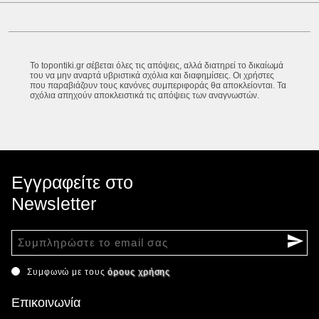
Το topontiki.gr σέβεται όλες τις απόψεις, αλλά διατηρεί το δικαίωμά
του να μην αναρτά υβριστικά σχόλια και διαφημίσεις. Οι χρήστες
που παραβιάζουν τους κανόνες συμπεριφοράς θα αποκλείονται. Τα
σχόλια απηχούν αποκλειστικά τις απόψεις των αναγνωστών.
Εγγραφείτε στο
Newsletter
Συμφωνώ με τους
όρους χρήσης
Επικοινωνία