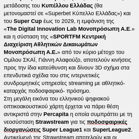
μετάδοσης του
Κυπέλλου Ελλάδας
(θα
μετονομαστεί σε «Superbet Κύπελλο Ελλάδας») και
του
Super Cup
έως το 2029, η εμφάνιση της
«
The Digital Innovation Lab Μονοπρόσωπη Α.Ε
.»
και η σύσταση της «
SPORTFM Κεντρική
Διαχείριση Αθλητικών Δικαιωμάτων
Μονοπρόσωπη Α.Ε.
» από τον κύριο μέτοχο του
Ομίλου ΣΚΑΪ, Γιάννη Αλαφούζο, αποτελούν κινήσεις
προς την ίδια κατεύθυνση και δίνουν 3D σχήμα στα
επενδυτικά σχέδια του στις ιντερνετικές
συνδρομητικές υπηρεσίες streaming με αθλητικό-
καταρχάς ποδοσφαιρικό- πρόσημο.
Στη μεγάλη εικόνα του ελληνικού ψηφιακού
οπτικοακουστικού χάρτη έρχεται να πάρει θέση
αντικριστά στην
Percapita
η οποία συμπράττει με τη
νεοσύσταση
Strawstream
για τις
ποδοσφαιρικές
διοργανώσεις
Super
League1
και
SuperLeague2
.
Αντικείμενό της Strawstream αποτελούν και οι