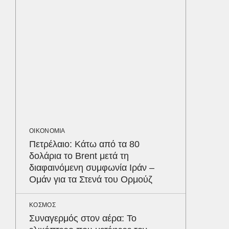
«Ντοπα
τον Γύ
οι αθλ
στηθόδ
ταχύτη
ΕΛΛΑΔΑ
«Χτυπήσ
ήταν ελ
διερμη
Ψάθα
ΟΙΚΟΝΟΜΙΑ
Πετρέλαιο: Κάτω από τα 80
δολάρια το Brent μετά τη
ΑΘΛΗΤΙΚ
διαφαινόμενη συμφωνία Ιράν –
Παναθη
Ομάν για τα Στενά του Ορμούζ
υπερσύ
550.00
Παρθεν
Δε
ΚΟΣΜΟΣ
Συναγερμός στον αέρα: Το