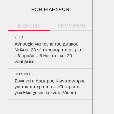
ΡΟΗ ΕΙΔΗΣΕΩΝ
ΕΙΔΗΣΕΙΣ
ΔΗΜΟΦΙΛΗ
ΥΓΕΙΑ
ΥΓΕΙΑ
Ανησυχία για τον ιό του Δυτικού
Το συσ
Νείλου: 23 νέα κρούσματα σε μία
ρίχνει 
εβδομάδα – 6 θάνατοι και 20
προστα
νοσηλείες
ΠΑΡΑΠΟΛ
LIFESTYLE
Ο Γιάν
Συγκινεί ο Λάμπρος Κωνσταντάρας
νοσηλε
για τον πατέρα του – «Τα πρώτα
Νοσοκο
γενέθλια χωρίς εσένα» (Video)
«ευχαρ
προσω
ΑΘΛΗΤΙΚ