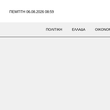
ΠΕΜΠΤΗ 06.08.2026 08:59
ΠΟΛΙΤΙΚΗ
ΕΛΛΑΔΑ
ΟΙΚΟΝΟ
ΜΙΑ
λαιο: Κάτω από τα 80
α το Brent μετά τη
ινόμενη συμφωνία Ιράν –