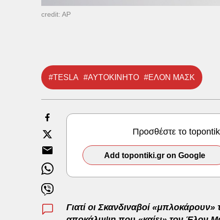
credit: AP
#TESLA
#ΑΥΤΟΚΙΝΗΤΟ
#ΕΛΟΝ ΜΑΣΚ
Προσθέστε το toponti
Add topontiki.gr on Google
Γιατί οι Σκανδιναβοί «μπλοκάρουν» τ
αποκάλυψη που «καίει» τον
Έλον Μ