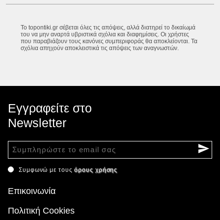
Το topontiki.gr σέβεται όλες τις απόψεις, αλλά διατηρεί το δικαίωμά
του να μην αναρτά υβριστικά σχόλια και διαφημίσεις. Οι χρήστες
που παραβιάζουν τους κανόνες συμπεριφοράς θα αποκλείονται. Τα
σχόλια απηχούν αποκλειστικά τις απόψεις των αναγνωστών.
Εγγραφείτε στο
Newsletter
Συμφωνώ με τους
όρους χρήσης
Επικοινωνία
Πολιτική Cookies