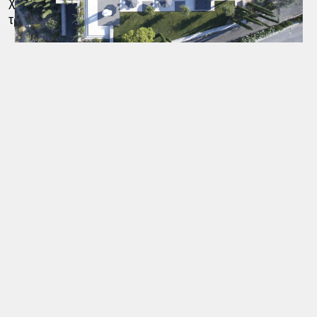
χώρος γύρω από φωτιά, όπου ένα μεγάλο ξύλινο
τραπέζι φιλοξενεί έως 18 άτομα.