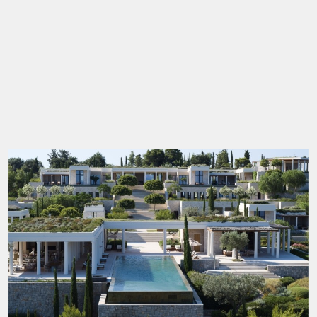
Η αρχιτεκτονική της φέρει την υπογραφή του
Edward
Tuttle
και του
Μάριου Αγγελόπουλου,
οι οποίοι
ακολούθησαν τη φιλοσοφία που χαρακτηρίζει
συνολικά το Amanzoe. Η έμπνευση από την κλασική
Ελλάδα είναι εμφανής χωρίς να γίνεται επιτηδευμένη.
Πέτρα, νερό, συμμετρικοί άξονες, κίονες και μεγάλες
ανοιχτές επιφάνειες συνθέτουν ένα αποτέλεσμα που
παραπέμπει περισσότερο σε σύγχρονο ιερό παρά σε
συμβατική εξοχική κατοικία.