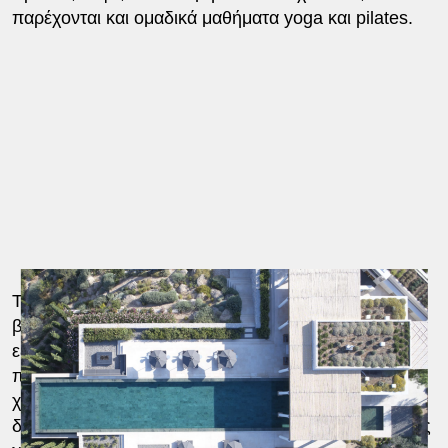
παρέχονται και ομαδικά μαθήματα yoga και pilates.
Το γαστρονομικό σκέλος της εμπειρίας έχει ιδιαίτερη
βαρύτητα. Οι σεφ εργάζονται σε πέντε πλήρως
εξοπλισμένες κουζίνες, ενώ οι χώροι εστίασης είναι
πολλαπλοί. Υπάρχει επίσημη τραπεζαρία, μεγάλοι
χώροι εσωτερικής και εξωτερικής φιλοξενίας, δύο
διαφορετικά σημεία barbecue και ένας εντυπωσιακός