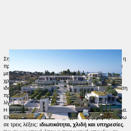
Σημαντικό προνόμιο για τους ενοίκους αποτελεί και η
πρόσβαση στο Beach Club του Amanzoe. Ανάλογα
με τη διαθεσιμότητα, οι φιλοξενούμενοι μπορούν να
χρησιμοποιήσουν αποκλειστικό Beach Pavilion με
ιδιωτική βεράντα, πισίνα μήκους 10 μέτρων και άμεση
πρόσβαση στη θάλασσα, η οποία βρίσκεται μόλις
λίγα μέτρα μακριά.
Η Villa 20 δεν είναι απλώς μία ακόμη πολυτελής βίλα.
Είναι μια ιδιοκτησία που έχει χτίσει τη φήμη της πάνω
σε τρεις λέξεις:
ιδιωτικότητα, χλιδή και υπηρεσίες
.