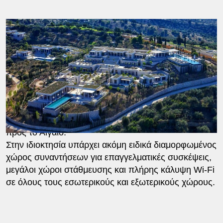
Οι εγκαταστάσεις ευεξίας καταλαμβάνουν περίπου
650 τετραγωνικά μέτρα. Το ιδιωτικό spa περιλαμβάνει
διπλή αίθουσα θεραπειών, ειδικό waterbed treatment
room, ατμόλουτρο, χαμάμ, τζακούζι, πισίνα ψυχρού
νερού και εσωτερική θερμαινόμενη πισίνα μήκους 15
μέτρων. Το γυμναστήριο είναι εξοπλισμένο με
μηχανήματα Technogym, ενώ εξωτερικές εξέδρες
yoga και άθλησης αξιοποιούν στο έπακρο τη θέα
προς το Αιγαίο.
Στην ιδιοκτησία υπάρχει ακόμη ειδικά διαμορφωμένος
χώρος συναντήσεων για επαγγελματικές συσκέψεις,
μεγάλοι χώροι στάθμευσης και πλήρης κάλυψη Wi-Fi
σε όλους τους εσωτερικούς και εξωτερικούς χώρους.