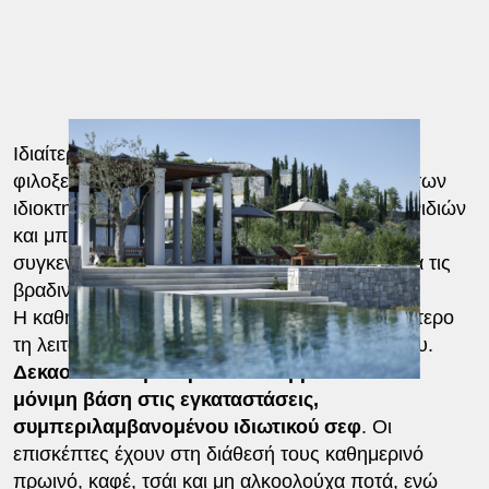
Ιδιαίτερη θέση κατέχει η βιβλιοθήκη, η οποία
φιλοξενεί βιβλία από την προσωπική συλλογή των
ιδιοκτητών. Δίπλα της λειτουργεί αίθουσα παιχνιδιών
και μπιλιάρδου, ένας από τους χώρους όπου
συγκεντρώνονται συχνά οι φιλοξενούμενοι κατά τις
βραδινές ώρες.
Η καθημερινότητα στη Villa 20 θυμίζει περισσότερο
τη λειτουργία ενός μικρού ιδιωτικού ξενοδοχείου.
Δεκαοκτώ άτομα προσωπικό βρίσκονται σε
μόνιμη βάση στις εγκαταστάσεις,
συμπεριλαμβανομένου ιδιωτικού σεφ
. Οι
επισκέπτες έχουν στη διάθεσή τους καθημερινό
πρωινό, καφέ, τσάι και μη αλκοολούχα ποτά, ενώ