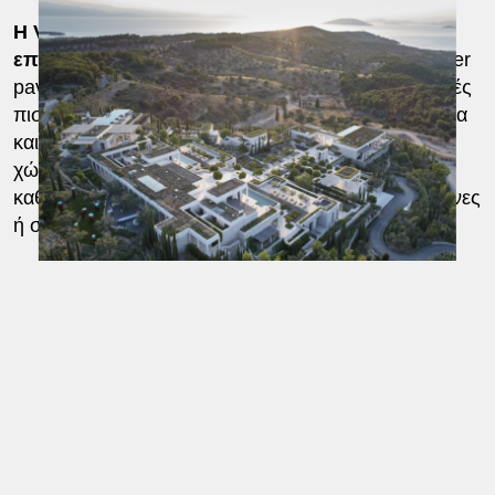
Η Villa 20 μπορεί να φιλοξενήσει έως 18
επισκέπτες
. Η διαμονή οργανώνεται σε τρία master
pavilions των 100 τετραγωνικών μέτρων με ιδιωτικές
πισίνες, δύο επιπλέον pavilions με ανεμπόδιστη θέα
και τέσσερα πολυτελή studio bedrooms. Όλοι οι
χώροι διαθέτουν ιδιωτικές βεράντες και υπαίθρια
καθιστικά, ενώ αρκετοί οδηγούν απευθείας σε πισίνες
ή σε διαμορφωμένους κήπους.