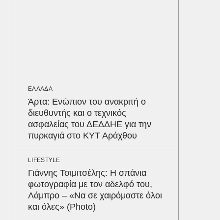
ΥΓΕΙΑ
Σταφυλ
λοίμωξη
διατρέ
ΚΟΣΜΟΣ
ΕΛΛΑΔΑ
Καναδά
Άρτα: Ενώπιον του ανακριτή ο
επειδή…
διευθυντής και ο τεχνικός
να δέσε
ασφαλείας του ΔΕΔΔΗΕ για την
επιβάτ
πυρκαγιά στο ΚΥΤ Αράχθου
αεροδρ
Δε
LIFESTYLE
Γιάννης Τσιμιτσέλης: Η σπάνια
φωτογραφία με τον αδελφό του,
Λάμπρο – «Να σε χαιρόμαστε όλοι
και όλες» (Photo)