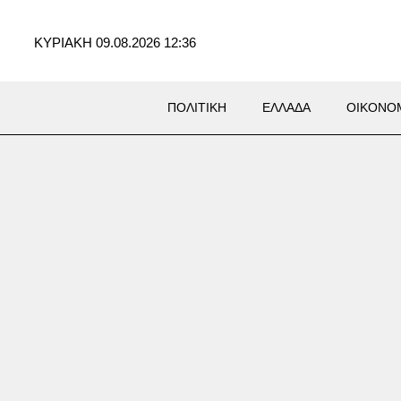
ΚΥΡΙΑΚΗ 09.08.2026 12:36
ΠΟΛΙΤΙΚΗ
ΕΛΛΑΔΑ
ΟΙΚΟΝΟ
 Ενώπιον του ανακριτή ο
ντής και ο τεχνικός
είας του ΔΕΔΔΗΕ για την