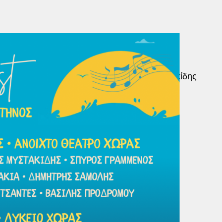
ας
δρόμου, Δημήτρης Σαμόλης, Δημήτρης Μυστακίδης
ς, Σπύρος Γραμμένος, Καλογεράκια