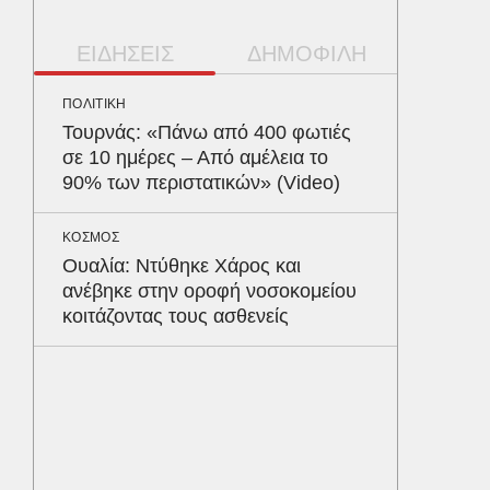
ΕΙΔΗΣΕΙΣ
ΔΗΜΟΦΙΛΗ
ΠΟΛΙΤΙΚΗ
ΠΟΛΙΤΙΚΗ
Τουρνάς: «Πάνω από 400 φωτιές
Αρναού
σε 10 ημέρες – Από αμέλεια το
φτάνει 
90% των περιστατικών» (Video)
σημαίνε
ΚΟΣΜΟΣ
ΠΑΡΑΠΟΛ
Ουαλία: Ντύθηκε Χάρος και
Αρναού
ανέβηκε στην οροφή νοσοκομείου
τα διόδ
κοιτάζοντας τους ασθενείς
Ευζώνο
Βρυξέλ
ΟΙΚΟΝΟΜ
Μειωμέ
όφελος 
κερδίζ