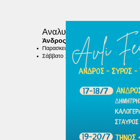
Αναλυτικά το πρόγραμμα
Άνδρος – Ανοιχτό Θέατρο Χώρ
Παρασκευή 17 Ιουλίου – Βασίλης Προ
Σάββατο 18 Ιουλίου – Σταύρος Τσαντέ