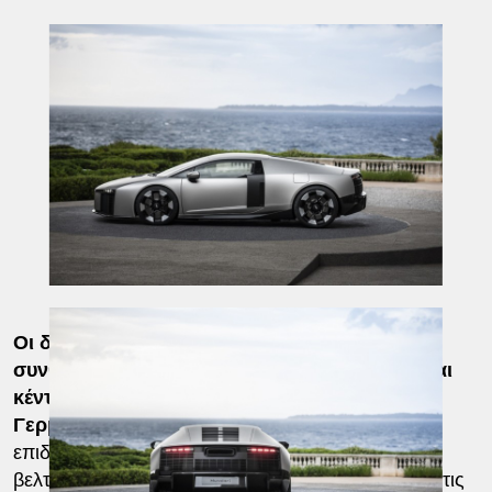
Οι δοκιμές πραγματοποιούνται σε ακραίες
συνθήκες, αλλά και σε εμβληματικές πίστες και
κέντρα δοκιμών, όπως το Nurburgring στη
Γερμανία και το Nardo στην Ιταλία
. Εκεί, οι
επιδόσεις του
μοντέλου
αξιολογούνται και
βελτιστοποιούνται συνεχώς, ακόμη και κάτω από τις