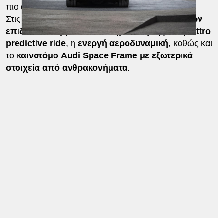
πιο απαιτητικές συνθήκες.
Στις δοκιμές ξεχωρίζουν στοιχεία όπως το
υψηλών
επιδόσεων υβριδικό σύστημα κίνησης
, το
quattro
predictive ride
, η
ενεργή αεροδυναμική
, καθώς και
το
καινοτόμο Audi Space Frame με εξωτερικά
στοιχεία από ανθρακονήματα
.