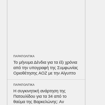
τον Γύ
οι αθλ
στηθόδ
ταχύτη
MEDIA
«Καλημ
Κυκλοφ
τον Βασ
Παυλόπ
ΠΑΡΑΠΟΛΙΤΙΚΑ
Το μήνυμα Δένδια για τα έξι χρόνια
από την υπογραφή της Συμφωνίας
ΕΛΛΑΔΑ
Οριοθέτησης ΑΟΖ με την Αίγυπτο
Σκόπελ
λεηλατο
Κατασχ
ΠΑΡΑΠΟΛΙΤΙΚΑ
800.00
Δε
Η συγκινητική ανάρτηση της
Πατουλίδου για τα 34 από το
θαύμα της Βαρκελώνης: Αν