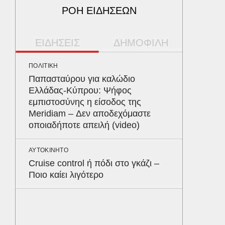
ΡΟΗ ΕΙΔΗΣΕΩΝ
ΕΙΔΗΣΕΙΣ
ΔΗΜΟΦΙΛΗ
ΠΟΛΙΤΙΚΗ
ΥΓΕΙΑ
Παπασταύρου για καλώδιο
Το συσ
Ελλάδας-Κύπρου: Ψήφος
ρίχνει 
εμπιστοσύνης η είσοδος της
προστα
Meridiam – Δεν αποδεχόμαστε
οποιαδήποτε απειλή (video)
ΠΑΡΑΠΟΛ
Ο Γιάν
ΑΥΤΟΚΙΝΗΤΟ
νοσηλε
Cruise control ή πόδι στο γκάζι –
Νοσοκο
Ποιο καίει λιγότερο
«ευχαρ
προσω
ΑΘΛΗΤΙΚ
«Ντοπα