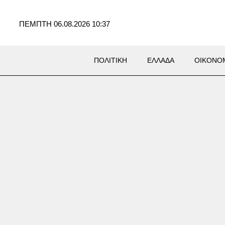
ΠΕΜΠΤΗ 06.08.2026 10:37
ΠΟΛΙΤΙΚΗ
ΕΛΛΑΔΑ
ΟΙΚΟΝΟ
ΛΙΤΙΚΑ
υμα Δένδια για τα έξι χρόνια
ην υπογραφή της Συμφωνίας
έτησης ΑΟΖ με την Αίγυπτο