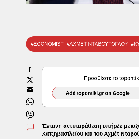
#ECONOMIST
#ΑΧΜΕΤ ΝΤΑΒΟΥΤΟΓΛΟΥ
#Κ
Προσθέστε το toponti
Add topontiki.gr on Google
Έντονη αντιπαράθεση υπήρξε μετα
Χατζηβασιλείου
και του
Αχμέτ Νταβο