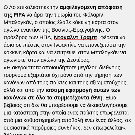
Ο Λο επικαλέστηκε την
αμφιλεγόμενη απόφαση
της FIFA
να άρει την τιμωρία του Φόλαριν
Μπαλογκάν, ο οποίος έλαβε κόκκινη κάρτα στον
αγώνα εναντίον της Βοσνίας-Ερζεγοβίνης. Ο
πρόεδρος των ΗΠΑ,
Ντόναλντ Τραμπ
, φέρεται να
άσκησε πιέσεις στον Ινφαντίνο να επανεξετάσει την
κόκκινη κάρτα και να επιτρέψει στον Μπαλογκάν να
αγωνιστεί στον αγώνα της Δευτέρας.
«Η ακεραιότητα οποιουδήποτε μεγάλου διεθνούς
τουρνουά εξαρτάται όχι μόνο από την τήρηση των
κανόνων από τους παίκτες και τους αξιωματούχους,
αλλά και από την
ισότιμη εφαρμογή αυτών των
κανόνων σε όλα τα συμμετέχοντα έθνη
. Είμαι
βέβαιος ότι δεν θα μπορέσουμε να δικαιολογήσουμε
μια κατάσταση στην οποία ένας παίκτης επωφελείται
από μια καθυστερημένη αποβολή ενώ ένας άλλος, σε
ουσιαστικά παρόμοιες συνθήκες, δεν επωφελείται»,