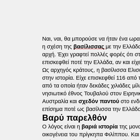
Ναι, ναι, θα μπορούσε να ήταν ένα ωρ
η σχέση της
βασίλισσας
με την Ελλάδ
αρχή. Έχει γραφτεί πολλές φορές ότι στ
επισκεφθεί ποτέ την Ελλάδα, αν και είχ
Ως αρχηγός κράτους, η βασίλισσα Ελισ
στην ιστορία. Είχε επισκεφθεί 116 απ
από τα οποία ήταν δεκάδες χιλιάδες μί
νησιωτικό έθνος Τουβαλού στον Ειρηνικό
Αυστραλία και
σχεδόν παντού
στο ενδ
επίσημα ποτέ ως βασίλισσα την Ελλάδα
Βαρύ παρελθόν
Ο λόγος είναι η
βαριά ιστορία
της μονα
οικογένεια του πρίγκηπα Φιλίππου. Κ