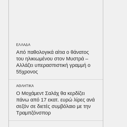
ΕΛΛΑΔΑ
Βαρύτατ
στην Π
ανακύκ
του ΧΥΤ
ΕΛΛΑΔΑ
ΑΘΛΗΤΙΚ
Από παθολογικά αίτια ο θάνατος
«Ντοπα
του ηλικιωμένου στον Μυστρά –
τον Γύ
Αλλάζει υπερασπιστική γραμμή ο
οι αθλ
55χρονος
στηθόδ
ταχύτη
Δε
ΑΘΛΗΤΙΚΑ
Ο Μοχάμεντ Σαλάχ θα κερδίζει
πάνω από 17 εκατ. ευρώ λίρες ανά
σεζόν σε διετές συμβόλαιο με την
Τραμπζόνσπορ