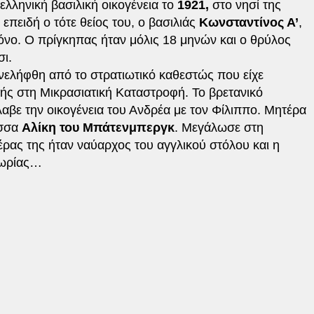
ελληνική βασιλική οικογένεια το
1921,
στο νησί της
επειδή ο τότε θείος του, ο βασιλιάς
Κωνσταντίνος Α’
,
όνο. Ο πρίγκηπας ήταν μόλις 18 μηνών και ο θρύλος
σι.
υνελήφθη από το στρατιωτικό καθεστώς που είχε
ής στη Μικρασιατική Καταστροφή. Το βρετανικό
αβε την οικογένεια του Ανδρέα με τον Φίλιππο. Μητέρα
ισσα
Αλίκη του Μπάτενμπεργκ
. Μεγάλωσε στη
έρας της ήταν ναύαρχος του αγγλικού στόλου και η
τωρίας…