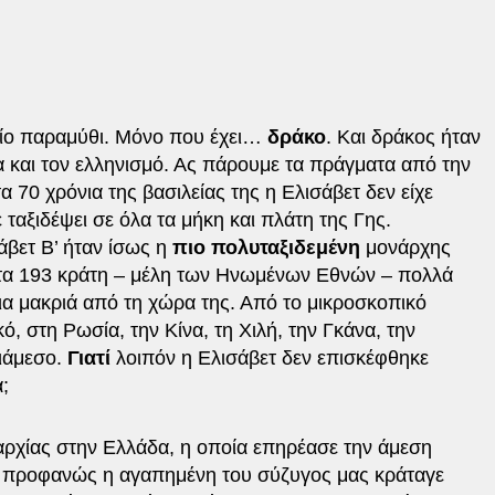
αίο παραμύθι. Μόνο που έχει…
δράκο
. Και δράκος ήταν
α και τον ελληνισμό. Ας πάρουμε τα πράγματα από την
α 70 χρόνια της βασιλείας της η Ελισάβετ δεν είχε
ε ταξιδέψει σε όλα τα μήκη και πλάτη της Γης.
άβετ Β’ ήταν ίσως η
πιο πολυταξιδεμένη
μονάρχης
ό τα 193 κράτη – μέλη των Ηνωμένων Εθνών – πολλά
λια μακριά από τη χώρα της. Από το μικροσκοπικό
, στη Ρωσία, την Κίνα, τη Χιλή, την Γκάνα, την
ιάμεσο.
Γιατί
λοιπόν η Ελισάβετ δεν επισκέφθηκε
;
ρχίας στην Ελλάδα, η οποία επηρέασε την άμεση
αι προφανώς η αγαπημένη του σύζυγος μας κράταγε