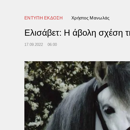
ονος
ΕΝΤΥΠΗ ΕΚΔΟΣΗ
Χρήστος Μανωλάς
Ελισάβετ: Η άβολη σχέση τ
17.09.2022
06:00