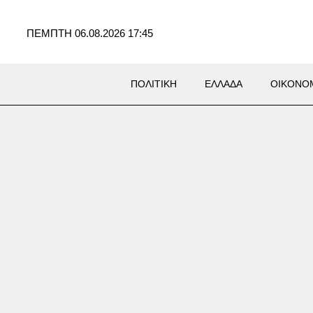
ΠΕΜΠΤΗ 06.08.2026 17:45
ΠΟΛΙΤΙΚΗ
ΕΛΛΑΔΑ
ΟΙΚΟΝΟ
αθολογικά αίτια ο θάνατος
λικιωμένου στον Μυστρά –
ει υπερασπιστική γραμμή ο