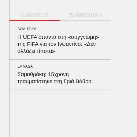
ΕΙΔΗΣΕΙΣ
ΔΗΜΟΦΙΛΗ
ΑΘΛΗΤΙΚΑ
ΥΓΕΙΑ
Η UEFA απαντά στη «συγγνώμη»
Το συσ
της FIFA για τον Ινφαντίνο: «Δεν
ρίχνει 
αλλάζει τίποτα»
προστα
ΕΛΛΑΔΑ
ΟΙΚΟΝΟΜ
Σαμοθράκη: 15χρονη
Το παρα
τραυματίστηκε στη Γριά Βάθρα
τουρισμ
φέρνου
ΑΥΤΟΚΙΝ
Κράτησ
είναι τ
του Έλ