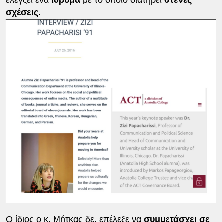
ελέγξει ένα
ίδρυμα
με το οποίο διατηρεί
στενές
σχέσεις
.
Ο ίδιος ο κ. Μήτκας δε, επέλεξε να
συμμετάσχει σε