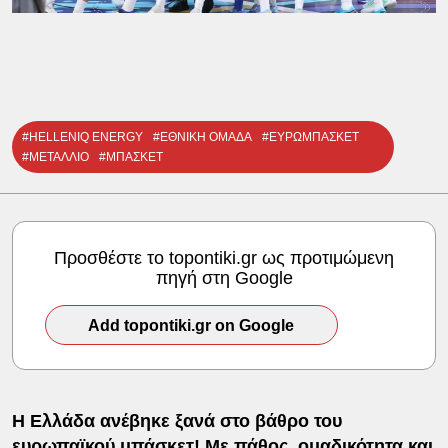
#HELLENIQ ENERGY
#ΕΘΝΙΚΗ ΟΜΑΔΑ
#ΕΥΡΩΜΠΑΣΚΕΤ
#ΜΕΤΑΛΛΙΟ
#ΜΠΑΣΚΕΤ
Προσθέστε το topontiki.gr ως προτιμώμενη
πηγή στη Google
Add topontiki.gr on Google
Η Ελλάδα ανέβηκε ξανά στο βάθρο του
ευρωπαϊκού μπάσκετ! Με πάθος, ομαδικότητα και