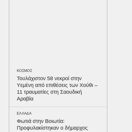
ταυτόχ
ΕΛΛΑΔΑ
Στη Ριτ
στον π
που σκ
LIFESTYL
Παρά τ
ΚΟΣΜΟΣ
τις κακ
Τουλάχιστον 58 νεκροί στην
sequel
Δε
Υεμένη από επιθέσεις των Χούθι –
11 τραυματίες στη Σαουδική
Αραβία
ΕΛΛΑΔΑ
Φωτιά στην Βοιωτία:
Προφυλακίστηκαν ο δήμαρχος