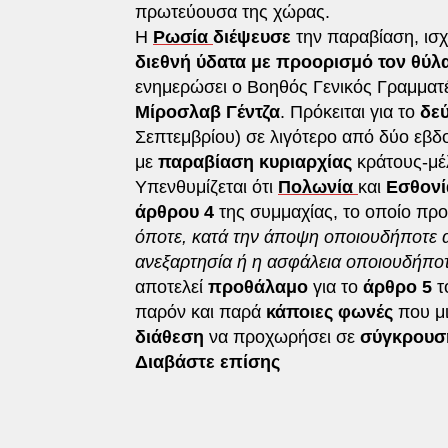
πρωτεύουσα της χώρας.
Η
Ρωσία
διέψευσε
την παραβίαση, ισ
διεθνή ύδατα με προορισμό τον θύλ
ενημερώσει ο Βοηθός Γενικός Γραμματέα
Μίροσλαβ Γέντζα
. Πρόκειται για το
δεύ
Σεπτεμβρίου) σε λιγότερο από δύο εβδ
με
παραβίαση κυριαρχίας
κράτους-μέ
Υπενθυμίζεται ότι
Πολωνία
και
Εσθον
άρθρου 4
της συμμαχίας, το οποίο προ
όποτε, κατά την άποψη οποιουδήποτε απ
ανεξαρτησία ή η ασφάλεια οποιουδήποτ
αποτελεί
προθάλαμο
για το
άρθρο 5
τ
παρόν και παρά
κάποιες φωνές
που μι
διάθεση
να προχωρήσει σε
σύγκρου
Διαβάστε επίσης