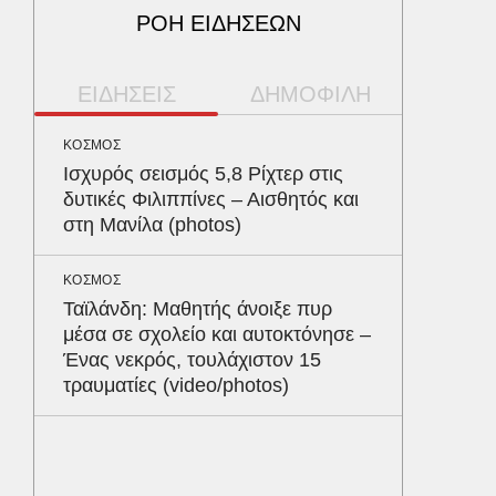
ΡΟΗ ΕΙΔΗΣΕΩΝ
ΕΙΔΗΣΕΙΣ
ΔΗΜΟΦΙΛΗ
ΚΟΣΜΟΣ
ΠΕΡΙΒΑΛ
Ισχυρός σεισμός 5,8 Ρίχτερ στις
Φλόριν
δυτικές Φιλιππίνες – Αισθητός και
πύθωνε
στη Μανίλα (photos)
κέρδισ
διαγων
ΚΟΣΜΟΣ
Ταϊλάνδη: Μαθητής άνοιξε πυρ
ΥΓΕΙΑ
μέσα σε σχολείο και αυτοκτόνησε –
Τα 4 φ
Ένας νεκρός, τουλάχιστον 15
σάκχαρο
τραυματίες (video/photos)
στην κο
ΚΟΣΜΟΣ
Υπερθέ
ουρανό