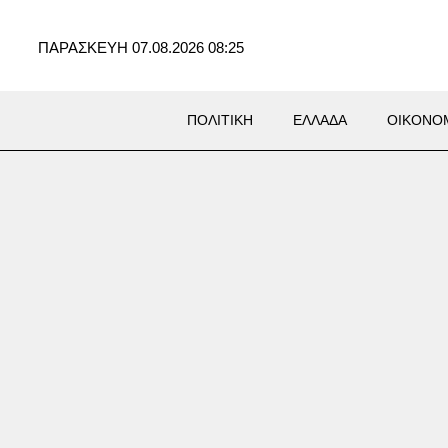
ΠΑΡΑΣΚΕΥΗ 07.08.2026 08:25
ΠΟΛΙΤΙΚΗ
ΕΛΛΑΔΑ
ΟΙΚΟΝΟ
Σ
χιστον 58 νεκροί στην Υεμένη
ιθέσεις των Χούθι – 11
ατίες στη Σαουδική Αραβία