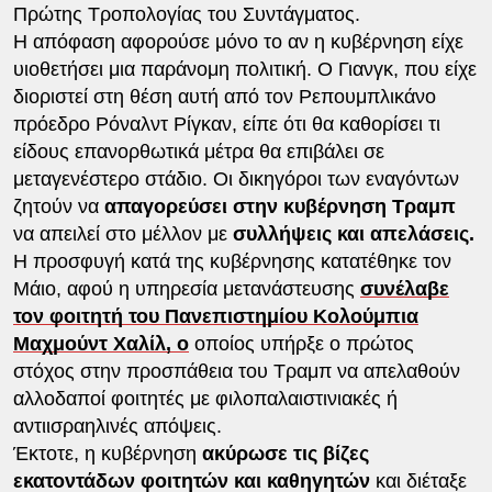
Πρώτης Τροπολογίας του Συντάγματος.
Η απόφαση αφορούσε μόνο το αν η κυβέρνηση είχε
υιοθετήσει μια παράνομη πολιτική. Ο Γιανγκ, που είχε
διοριστεί στη θέση αυτή από τον Ρεπουμπλικάνο
πρόεδρο Ρόναλντ Ρίγκαν, είπε ότι θα καθορίσει τι
είδους επανορθωτικά μέτρα θα επιβάλει σε
μεταγενέστερο στάδιο. Οι δικηγόροι των εναγόντων
ζητούν να
απαγορεύσει στην κυβέρνηση Τραμπ
να απειλεί στο μέλλον με
συλλήψεις και απελάσεις.
Η προσφυγή κατά της κυβέρνησης κατατέθηκε τον
Μάιο, αφού η υπηρεσία μετανάστευσης
συνέλαβε
τον φοιτητή του Πανεπιστημίου Κολούμπια
Μαχμούντ Χαλίλ, ο
οποίος υπήρξε ο πρώτος
στόχος στην προσπάθεια του Τραμπ να απελαθούν
αλλοδαποί φοιτητές με φιλοπαλαιστινιακές ή
αντιισραηλινές απόψεις.
Έκτοτε, η κυβέρνηση
ακύρωσε τις βίζες
εκατοντάδων φοιτητών και καθηγητών
και διέταξε