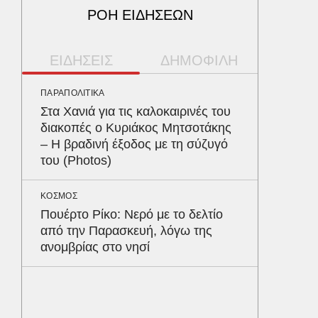
ΡΟΗ ΕΙΔΗΣΕΩΝ
ΕΙΔΗΣΕΙΣ
ΔΗΜΟΦΙΛΗ
ΠΑΡΑΠΟΛΙΤΙΚΑ
ΠΕΡΙΒΑΛ
Στα Χανιά για τις καλοκαιρινές του
Φλόριν
διακοπές ο Κυριάκος Μητσοτάκης
πύθωνε
– Η βραδινή έξοδος με τη σύζυγό
κέρδισ
του (Photos)
διαγων
ΚΟΣΜΟΣ
ΑΥΤΟΚΙΝ
Πουέρτο Ρίκο: Νερό με το δελτίο
Κράτησ
από την Παρασκευή, λόγω της
είναι τ
ανομβρίας στο νησί
του Έλ
ΥΓΕΙΑ
Το συσ
ρίχνει 