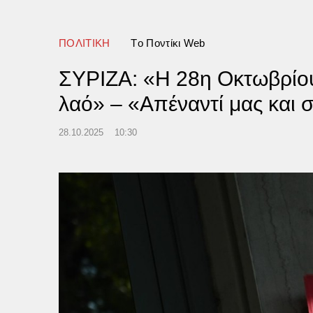
άν» κάνει λόγο η Σαουδική
α
ΠΟΛΙΤΙΚΗ
Tο Ποντίκι Web
ΣΥΡΙΖΑ: «Η 28η Οκτωβρίου υ
λαό» – «Απέναντί μας και 
28.10.2025
10:30