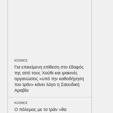
προστα
ΥΓΕΙΑ
Τα 4 φ
σάκχαρο
στην κο
ΟΙΚΟΝΟΜ
Το παρα
ΚΟΣΜΟΣ
τουρισμ
Για επικείμενη επίθεση στο έδαφός
φέρνου
Δε
της από τους Χούθι και ιρακινές
οργανώσεις «υπό την καθοδήγηση
του Ιράν» κάνει λόγο η Σαουδική
Αραβία
ΚΟΣΜΟΣ
Ο πόλεμος με το Ιράν «θα