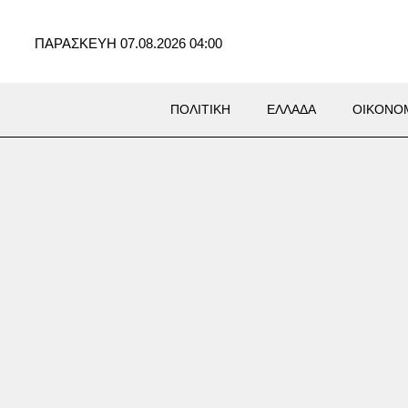
ΠΑΡΑΣΚΕΥΗ 07.08.2026 04:00
ΠΟΛΙΤΙΚΗ
ΕΛΛΑΔΑ
ΟΙΚΟΝΟ
Σ
ικείμενη επίθεση στο έδαφός
ό τους Χούθι και ιρακινές
ώσεις «υπό την καθοδήγηση