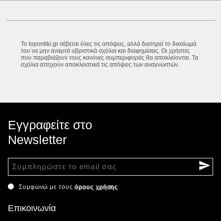
Το topontiki.gr σέβεται όλες τις απόψεις, αλλά διατηρεί το δικαίωμά
του να μην αναρτά υβριστικά σχόλια και διαφημίσεις. Οι χρήστες
που παραβιάζουν τους κανόνες συμπεριφοράς θα αποκλείονται. Τα
σχόλια απηχούν αποκλειστικά τις απόψεις των αναγνωστών.
Εγγραφείτε στο
Newsletter
Συμφωνώ με τους
όρους χρήσης
Επικοινωνία