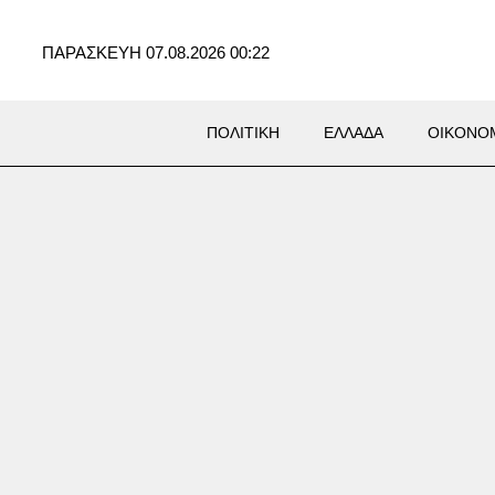
ΠΑΡΑΣΚΕΥΗ 07.08.2026 00:22
ΠΟΛΙΤΙΚΗ
ΕΛΛΑΔΑ
ΟΙΚΟΝΟ
ση Marfin: Στη ΓΑΔΑ μετά
ιξή της στην Αθήνα η
η που κατηγορείται για