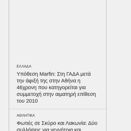
ΥΓΕΙΑ
Τα 4 φ
σάκχαρο
στην κο
ΟΙΚΟΝΟΜ
Το παρα
τουρισμ
ΕΛΛΑΔΑ
φέρνου
Δε
Υπόθεση Marfin: Στη ΓΑΔΑ μετά
την άφιξή της στην Αθήνα η
46χρονη που κατηγορείται για
συμμετοχή στην αιματηρή επίθεση
του 2010
ΑΘΛΗΤΙΚΑ
Φωτιές σε Σκύρο και Λακωνία: Δύο
συλλήψεις για γεννήτρια και