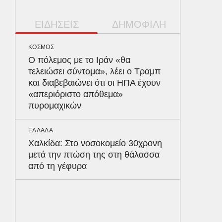
ΕΙΔΗΣΕΙΣ
ΔΗΜΟΦΙΛΗ
ΚΟΣΜΟΣ
ΠΕΡΙΒΑΛ
Ο πόλεμος με το Ιράν «θα
Φλόριν
τελειώσει σύντομα», λέει ο Τραμπ
πύθωνε
και διαβεβαιώνει ότι οι ΗΠΑ έχουν
κέρδισ
«απεριόριστο απόθεμα»
διαγων
πυρομαχικών
ΑΥΤΟΚΙΝ
ΕΛΛΑΔΑ
Κράτησ
Χαλκίδα: Στο νοσοκομείο 30χρονη
είναι τ
μετά την πτώση της στη θάλασσα
του Έλ
από τη γέφυρα
ΥΓΕΙΑ
Το συσ
ρίχνει 
προστα