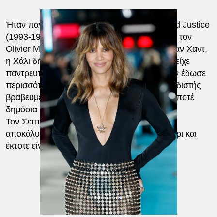
Ήταν παντρεμένη στο παρελθόν με τον David Justice
(1993-1997), τον Eric Benet (2001-2005) και τον
Olivier Martinez (2013-2016). Όσο για τον Βαν Χαντ,
η Χάλι δήλωσε στο TODAY.com το 2025 ότι είχε
παντρευτεί μια φορά στο παρελθόν, αλλά δεν έδωσε
περισσότερες λεπτομέρειες. Ο Βαν – τραγουδιστής
βραβευμένος με
Grammy
– δεν έχει μιλήσει ποτέ
δημόσια για τον προηγούμενο γάμο του.
Τον Σεπτέμβριο του 2020, η Χάλι και ο Βαν
αποκάλυψαν για πρώτη φορά ότι ήταν ζευγάρι και
έκτοτε είναι πολύ δεμένοι.