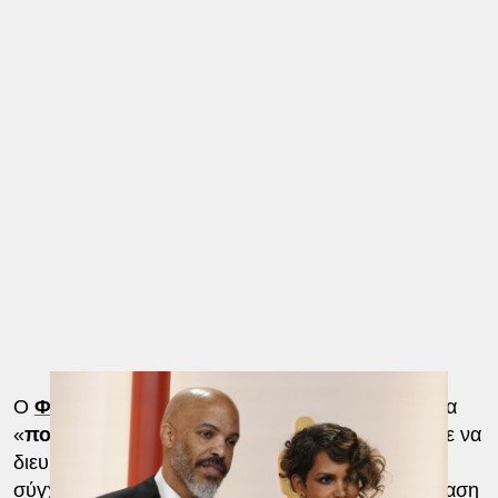
Ο
Φάλον
ξεκίνησε λέγοντας ότι η Χάλι είχε κάποια
«
πολύ χαρούμενα νέα
» να μοιραστεί, αλλά ήθελε να
διευκρινίσει κάτι. Η Χάλι είπε ότι υπήρξε κάποια
σύγχυση σχετικά με την απάντησή της στην πρόταση