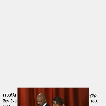
Η Χάλι επιμένει ότι είπε «ναι»
… αλλά το ζευγάρι
δεν έχει ακόμη ορίσει ημερομηνία για τον γάμο του.