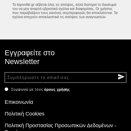
Το topontiki.gr σέβεται όλες τις απόψεις, αλλά διατηρεί το δικαίωμά
του να μην αναρτά υβριστικά σχόλια και διαφημίσεις. Οι χρήστες
που παραβιάζουν τους κανόνες συμπεριφοράς θα αποκλείονται. Τα
σχόλια απηχούν αποκλειστικά τις απόψεις των αναγνωστών.
Εγγραφείτε στο
Newsletter
Συμφωνώ με τους
όρους χρήσης
Επικοινωνία
Πολιτική Cookies
Πολιτική Προστασίας Προσωπικών Δεδομένων -