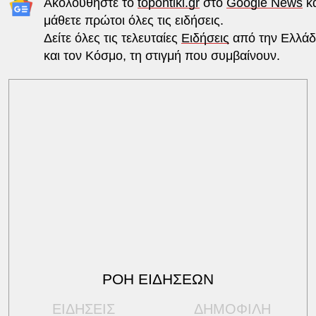
Ακολουθήστε το
topontiki.gr
στο
Google News
κα
μάθετε πρώτοι όλες τις ειδήσεις.
Δείτε όλες τις τελευταίες
Ειδήσεις
από την Ελλά
και τον Κόσμο, τη στιγμή που συμβαίνουν.
ΡΟΗ ΕΙΔΗΣΕΩΝ
ΕΙΔΗΣΕΙΣ
ΔΗΜΟΦΙΛΗ