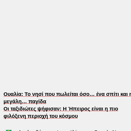
Ουαλία: Το νησί που πωλείται όσο… ένα σπίτι και 
μεγάλη… παγίδα
Οι ταξιδιώτες ψήφισαν: Η Ήπειρος είναι η πιο
φιλόξενη περιοχή του κόσμου