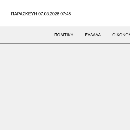
ΠΑΡΑΣΚΕΥΗ 07.08.2026 07:45
ΠΟΛΙΤΙΚΗ
ΕΛΛΑΔΑ
ΟΙΚΟΝΟ
ση Marfin: Στον εισαγγελέα
ν ανακρίτρια σήμερα η
η που κατηγορείται για