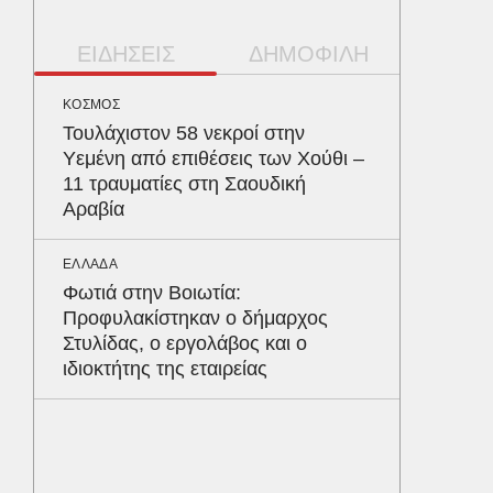
ΕΙΔΗΣΕΙΣ
ΔΗΜΟΦΙΛΗ
ΚΟΣΜΟΣ
ΠΕΡΙΒΑΛ
Τουλάχιστον 58 νεκροί στην
Φλόριν
Υεμένη από επιθέσεις των Χούθι –
πύθωνε
11 τραυματίες στη Σαουδική
κέρδισ
Αραβία
διαγων
ΕΛΛΑΔΑ
ΥΓΕΙΑ
Φωτιά στην Βοιωτία:
Τα 4 φ
Προφυλακίστηκαν ο δήμαρχος
σάκχαρο
Στυλίδας, ο εργολάβος και ο
στην κο
ιδιοκτήτης της εταιρείας
ΚΟΣΜΟΣ
Υπερθέ
ουρανό
ταυτόχ