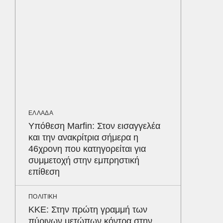
ΕΛΛΑΔΑ
Στη Ριτ
στον π
που σκ
LIFESTYL
Παρά τ
τις κακ
ΕΛΛΑΔΑ
sequel
Δε
Υπόθεση Marfin: Στον εισαγγελέα
και την ανακρίτρια σήμερα η
46χρονη που κατηγορείται για
συμμετοχή στην εμπρηστική
επίθεση
ΠΟΛΙΤΙΚΗ
ΚΚΕ: Στην πρώτη γραμμή των
πύρινων μετώπων κόντρα στην