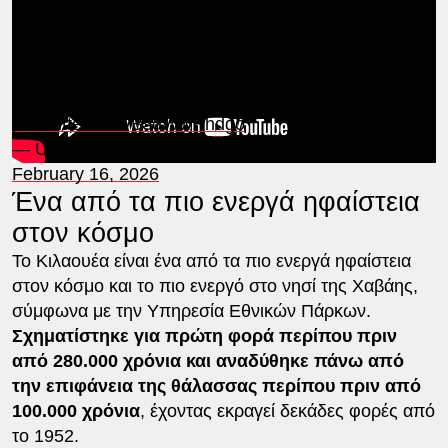
🌋 Peak fountain heights: South ~400 m (1300 ft),
North ~300 m (1000 ft).
💨 Plume reached 35,000 ft; light ash &…
pic.twitter.com/BsdWwHhdgo
— USGS Volcanoes🌋 (@USGSVolcanoes)
February 16, 2026
Ένα από τα πιο ενεργά ηφαίστεια
στον κόσμο
Το Κιλαουέα είναι ένα από τα πιο ενεργά ηφαίστεια
στον κόσμο και το πιο ενεργό στο νησί της Χαβάης,
σύμφωνα με την Υπηρεσία Εθνικών Πάρκων.
Σχηματίστηκε για πρώτη φορά περίπου πριν
από 280.000 χρόνια και αναδύθηκε πάνω από
την επιφάνεια της θάλασσας περίπου πριν από
100.000 χρόνια
, έχοντας εκραγεί δεκάδες φορές από
το 1952.