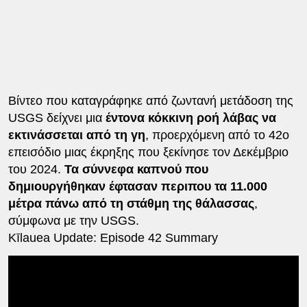
Βίντεο που καταγράφηκε από ζωντανή μετάδοση της
USGS δείχνει μια
έντονα κόκκινη ροή λάβας να
εκτινάσσεται από τη γη
, προερχόμενη από το 42ο
επεισόδιο μιας έκρηξης που ξεκίνησε τον Δεκέμβριο
του 2024.
Τα σύννεφα καπνού που
δημιουργήθηκαν έφτασαν περιπου τα 11.000
μέτρα πάνω από τη στάθμη της θάλασσας
,
σύμφωνα με την USGS.
Kīlauea Update: Episode 42 Summary
Lava fountaining from the north and south vents in
Halemaʻumaʻu stopped at 11:38 PM HST, Feb 15
after 9 hrs 48 mins of activity.