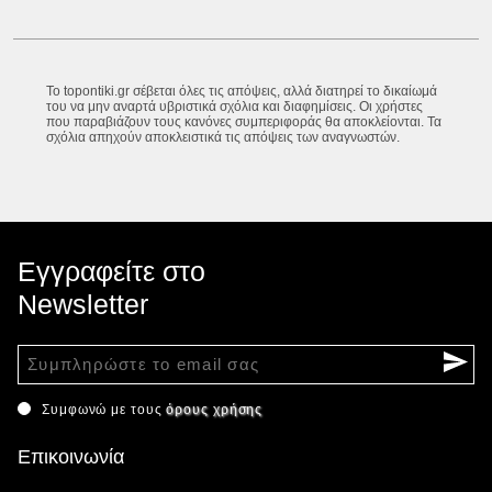
Το topontiki.gr σέβεται όλες τις απόψεις, αλλά διατηρεί το δικαίωμά
του να μην αναρτά υβριστικά σχόλια και διαφημίσεις. Οι χρήστες
που παραβιάζουν τους κανόνες συμπεριφοράς θα αποκλείονται. Τα
σχόλια απηχούν αποκλειστικά τις απόψεις των αναγνωστών.
Εγγραφείτε στο
Newsletter
Συμφωνώ με τους
όρους χρήσης
Επικοινωνία