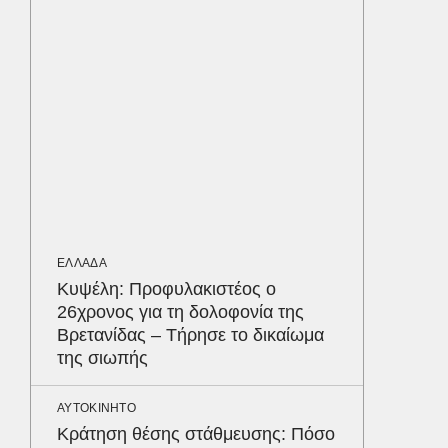
Παυλόπ
ΑΘΛΗΤΙΚ
«Ντοπα
τον Γύ
οι αθλ
στηθόδ
ταχύτη
ΠΑΡΑΠΟΛ
ΕΛΛΑΔΑ
Ο Γιάν
Κυψέλη: Προφυλακιστέος ο
νοσηλε
26χρονος για τη δολοφονία της
Νοσοκο
Βρετανίδας – Τήρησε το δικαίωμα
«ευχαρ
της σιωπής
προσω
Δε
ΑΥΤΟΚΙΝΗΤΟ
Κράτηση θέσης στάθμευσης: Πόσο