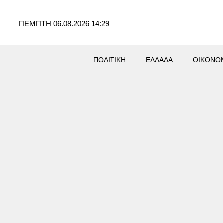
ΠΕΜΠΤΗ 06.08.2026 14:29
ΠΟΛΙΤΙΚΗ
ΕΛΛΑΔΑ
ΟΙΚΟΝΟ
η: Προφυλακιστέος ο
νος για τη δολοφονία της
νίδας – Τήρησε το δικαίωμα