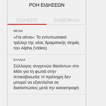
ΡΟΗ ΕΙΔΗΣΕΩΝ
ΕΙΔΗΣΕΙΣ
ΔΗΜΟΦΙΛΗ
MEDIA
ΥΓΕΙΑ
«Για σένα»: Το εντυπωσιακό
Το συσ
τρέιλερ της νέας δραματικής σειράς
ρίχνει 
του Alpha (Video)
προστα
ΕΛΛΑΔΑ
ΟΙΚΟΝΟΜ
Σύλλογος συγγενών θανόντων στο
Το παρα
Μάτι για τη φωτιά στην
τουρισμ
Αττικοβοιωτία: Η πρόληψη δεν
φέρνου
μπορεί να εξαντλείται σε
διαπιστώσεις μετά την καταστροφή
MEDIA
«Καλημ
Κυκλοφ
τον Βασ