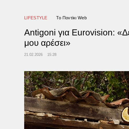
ιωπής
LIFESTYLE
Tο Ποντίκι Web
Antigoni για Eurovision: «Δ
μου αρέσει»
21.02.2026
15:28