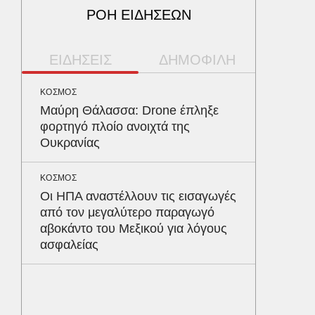
ΡΟΗ ΕΙΔΗΣΕΩΝ
ΕΙΔΗΣΕΙΣ
ΔΗΜΟΦΙΛΗ
ΚΟΣΜΟΣ
ΥΓΕΙΑ
Μαύρη Θάλασσα: Drone έπληξε
Το συσ
φορτηγό πλοίο ανοιχτά της
ρίχνει 
Ουκρανίας
προστα
ΚΟΣΜΟΣ
ΠΑΡΑΠΟΛ
Οι ΗΠΑ αναστέλλουν τις εισαγωγές
Ο Γιάν
από τον μεγαλύτερο παραγωγό
νοσηλε
αβοκάντο του Μεξικού για λόγους
Νοσοκο
ασφαλείας
«ευχαρ
προσω
ΑΘΛΗΤΙΚ
Παναθη