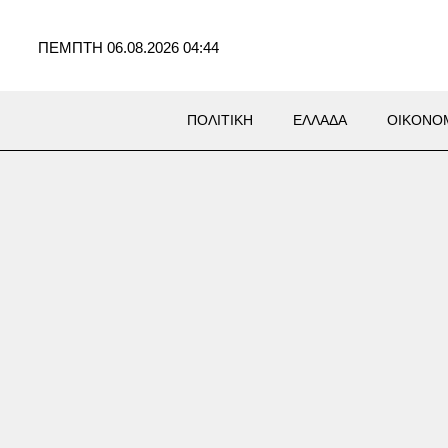
ΠΕΜΠΤΗ 06.08.2026 04:44
ΠΟΛΙΤΙΚΗ
ΕΛΛΑΔΑ
ΟΙΚΟΝΟ
ράκη: 22χρονος έπεσε σε
 με καυτό νερό κοντά στα
ικά λουτρά – Υπέστη