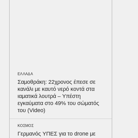
υπερσύ
550.00
Παρθεν
ΕΛΛΑΔΑ
«Χτυπήσ
ήταν ελ
διερμη
Ψάθα
ΕΛΛΑΔΑ
Σαμοθράκη: 22χρονος έπεσε σε
ΑΘΛΗΤΙΚ
κανάλι με καυτό νερό κοντά στα
«Ντοπα
ιαματικά λουτρά – Υπέστη
τον Γύ
εγκαύματα στο 49% του σώματός
οι αθλ
του (Video)
στηθόδ
ταχύτη
Δε
ΚΟΣΜΟΣ
Γερμανός ΥΠΕΣ για το drone με