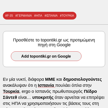
#F-35
#ΓΕΡΜΑΝΙΑ
#ΗΠΑ
#ΙΣΠΑΝΙΑ
#ΤΟΥΡΚΙΑ
Προσθέστε το topontiki.gr ως προτιμώμενη
πηγή στη Google
Add topontiki.gr on Google
Εν μία νυκτί, διάφορα
ΜΜΕ
και
δημοσιολογούντες
ανακάλυψαν ότι η
Ισπανία
πουλάει όπλα στην
Τουρκία
, ergo ο Ισπανός πρωθυπουργός
Πέδρο
Σάντεθ
είναι…
υποκριτής
όταν αρνείται να επιτρέψει
στις ΗΠΑ να χρησιμοποιήσουν τις βάσεις τους στη