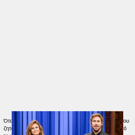
Όταν η Μέντες βγήκε έξω μπροστά σε ένα κοινό που
ζητωκραύγαζε, ο Γκόσλινγκ πήγε να την πιάσει από