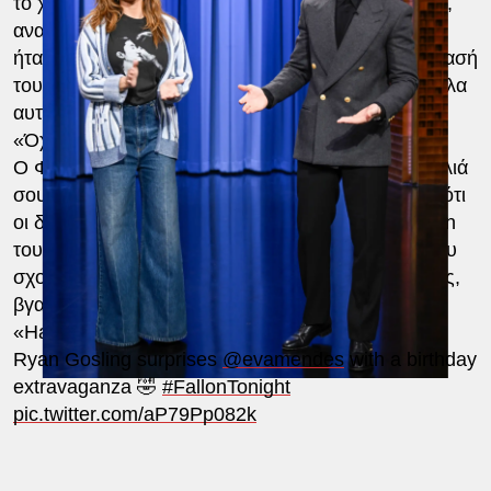
το χέρι και ανέβηκαν μαζί στη σκηνή. Στη συνέχεια,
αναγνώρισε τους καθηγητές και τους μαθητές που
ήταν στο κοινό, ευχαριστώντας τους για την επίδρασή
τους, καθώς ρώτησε τον
Φάλον
: «Θα τα κόψεις όλα
αυτά, σωστά;» Αυτός χαμογέλασε, απαντώντας:
«Όχι!»
Ο Φάλον είπε στη Μέντες: «Σήμερα είναι τα γενέθλιά
σου!» Ο παρουσιαστής αποκάλυψε στη συνέχεια ότι
οι διευθυντές μπάντας από το Λύκειο North Bergen
του Νιου Τζέρσεϊ ήταν στο κοινό πριν η μπάντα του
σχολείου παίξει το «Happy Birthday» για τη Μέντες,
βγαίνοντας κρατώντας μια σημαία που έγραφε:
«Happy Birthday, Eva!»
Ryan Gosling surprises
@evamendes
with a birthday
extravaganza 🤣
#FallonTonight
pic.twitter.com/aP79Pp082k