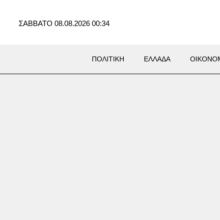
ΣΑΒΒΑΤΟ 08.08.2026 00:34
ΠΟΛΙΤΙΚΗ
ΕΛΛΑΔΑ
ΟΙΚΟΝΟ
νεί σκύλος που επέστρεψε με
ατα στα πόδια στο σπίτι που
ρόντιζαν στο Πόρτο Γερμενό