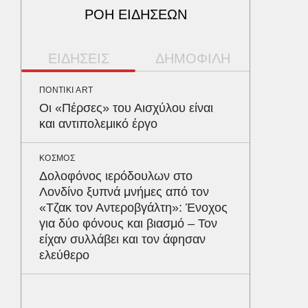
ΡΟΗ ΕΙΔΗΣΕΩΝ
ΕΙΔΗΣΕΙΣ
ΔΗΜΟΦΙΛΗ
ΠΟΝΤΙΚΙ ART
ΠΑΡΑΠΟΛ
Οι «Πέρσες» του Αισχύλου είναι
Αρναού
και αντιπολεμικό έργο
τα διόδ
Ευζώνο
Βρυξέλ
ΚΟΣΜΟΣ
Δολοφόνος ιερόδουλων στο
Λονδίνο ξυπνά μνήμες από τον
ΥΓΕΙΑ
«Τζακ τον Αντεροβγάλτη»: Ένοχος
Σταφυλ
για δύο φόνους και βιασμό – Τον
λοίμωξη
είχαν συλλάβει και τον άφησαν
διατρέ
ελεύθερο
ΠΕΡΙΒΑΛ
Φλόριν
πύθωνε