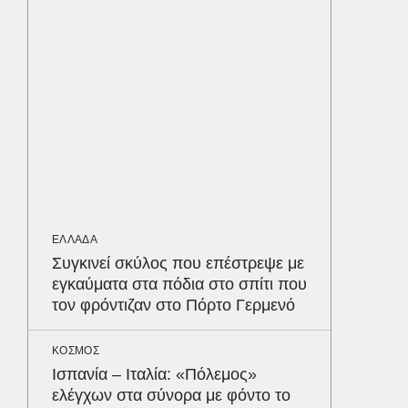
κέρδισ
διαγων
ΥΓΕΙΑ
Τα 4 φ
σάκχαρο
στην κο
ΕΝΕΡΓΕΙ
Όταν η 
ΕΛΛΑΔΑ
συμφων
Δε
Συγκινεί σκύλος που επέστρεψε με
εγκαύματα στα πόδια στο σπίτι που
τον φρόντιζαν στο Πόρτο Γερμενό
ΚΟΣΜΟΣ
Ισπανία – Ιταλία: «Πόλεμος»
ελέγχων στα σύνορα με φόντο το