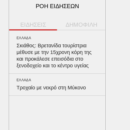
ΡΟΗ ΕΙΔΗΣΕΩΝ
ΕΙΔΗΣΕΙΣ
ΔΗΜΟΦΙΛΗ
ΕΛΛΑΔΑ
ΥΓΕΙΑ
Σκιάθος: Βρετανίδα τουρίστρια
Το συσ
μέθυσε με την 15χρονη κόρη της
ρίχνει 
και προκάλεσε επεισόδια στο
προστα
ξενοδοχείο και το κέντρο υγείας
MEDIA
ΕΛΛΑΔΑ
«Καλημ
Τροχαίο με νεκρό στη Μύκονο
Κυκλοφ
τον Βασ
Παυλόπ
ΑΘΛΗΤΙΚ
«Ντοπα
τον Γύ