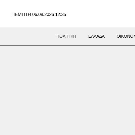
ΠΕΜΠΤΗ 06.08.2026 12:35
ΠΟΛΙΤΙΚΗ
ΕΛΛΑΔΑ
ΟΙΚΟΝΟ
ΜΙΑ
: Αίτημα για ενεργοποίηση
ήτρας διαφυγής στην Ενέργεια
νδύσεις άνω του 1 δισ. ευρώ