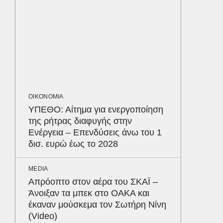
οι αθλ
στηθόδ
ταχύτη
ΟΙΚΟΝΟΜ
Το παρα
τουρισμ
φέρνου
ΟΙΚΟΝΟΜΙΑ
ΥΠΕΘΟ: Αίτημα για ενεργοποίηση
της ρήτρας διαφυγής στην
ΠΑΡΑΠΟΛ
Ενέργεια – Επενδύσεις άνω του 1
Ο Γιάν
δισ. ευρώ έως το 2028
νοσηλε
Νοσοκο
«ευχαρ
MEDIA
προσω
Δε
Απρόοπτο στον αέρα του ΣΚΑΪ –
Άνοιξαν τα μπεκ στο ΟΑΚΑ και
έκαναν μούσκεμα τον Σωτήρη Νίνη
(Video)