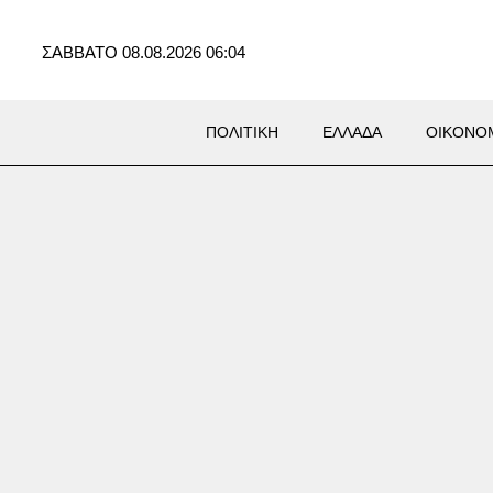
ΣΑΒΒΑΤΟ 08.08.2026 06:04
ΠΟΛΙΤΙΚΗ
ΕΛΛΑΔΑ
ΟΙΚΟΝΟ
Σ
όνος ιερόδουλων στο
νο ξυπνά μνήμες από τον
 τον Αντεροβγάλτη»: Ένοχος