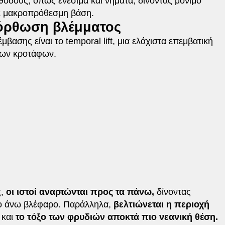
εθόδους, όπως ενέσιμα και νήματα, δίνοντας μόνιμο
σε μακροπρόθεσμη βάση.
νόρθωση βλέμματος
ασης είναι το temporal lift, μια ελάχιστα επεμβατική
 των κροτάφων.
ς,
οι ιστοί αναρτώνται προς τα πάνω,
δίνοντας
το άνω βλέφαρο. Παράλληλα,
βελτιώνεται η περιοχή
και
το τόξο των φρυδιών αποκτά πιο νεανική θέση.