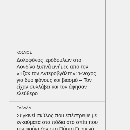
διαγων
ΥΓΕΙΑ
Τα 4 φ
σάκχαρο
στην κο
ΚΟΣΜΟΣ
ΕΝΕΡΓΕΙ
Δολοφόνος ιερόδουλων στο
Όταν η 
Λονδίνο ξυπνά μνήμες από τον
συμφων
Δε
«Τζακ τον Αντεροβγάλτη»: Ένοχος
για δύο φόνους και βιασμό – Τον
είχαν συλλάβει και τον άφησαν
ελεύθερο
ΕΛΛΑΔΑ
Συγκινεί σκύλος που επέστρεψε με
εγκαύματα στα πόδια στο σπίτι που
τον φρόντιζαν στο Πόρτο Γερμενό