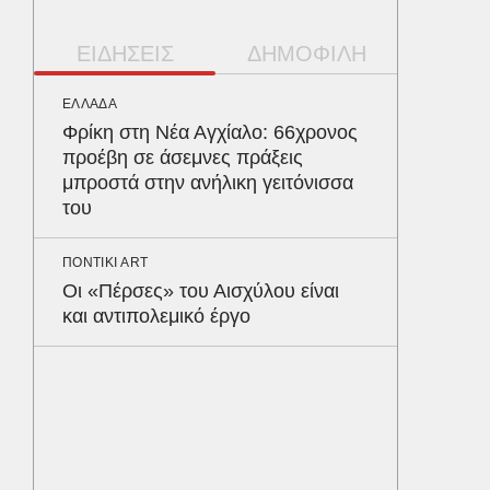
ΕΙΔΗΣΕΙΣ
ΔΗΜΟΦΙΛΗ
ΕΛΛΑΔΑ
ΠΑΡΑΠΟΛ
Φρίκη στη Νέα Αγχίαλο: 66χρονος
Αρναού
προέβη σε άσεμνες πράξεις
τα διόδ
μπροστά στην ανήλικη γειτόνισσα
Ευζώνο
του
Βρυξέλ
ΠΟΝΤΙΚΙ ART
ΥΓΕΙΑ
Οι «Πέρσες» του Αισχύλου είναι
Σταφυλ
και αντιπολεμικό έργο
λοίμωξη
διατρέ
ΠΕΡΙΒΑΛ
Φλόριν
πύθωνε
κέρδισ