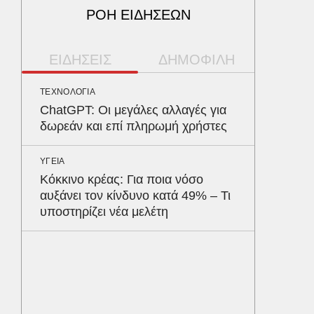
ΡΟΗ ΕΙΔΗΣΕΩΝ
ΕΙΔΗΣΕΙΣ
ΔΗΜΟΦΙΛΗ
ΤΕΧΝΟΛΟΓΙΑ
ΠΕΡΙΒΑΛ
ChatGPT: Οι μεγάλες αλλαγές για
Φλόριν
δωρεάν και επί πληρωμή χρήστες
πύθωνε
κέρδισ
διαγων
ΥΓΕΙΑ
Κόκκινο κρέας: Για ποια νόσο
αυξάνει τον κίνδυνο κατά 49% – Τι
ΥΓΕΙΑ
υποστηρίζει νέα μελέτη
Τα 4 φ
σάκχαρο
στην κο
ΕΝΕΡΓΕΙ
Όταν η 
συμφων