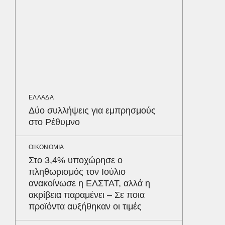
LIFESTYL
Παρά τ
τις κακ
sequel
ΟΙΚΟΝΟΜ
ΕΛΛΑΔΑ
Διακοπ
Δύο συλλήψεις για εμπρησμούς
«απαγορ
στο Ρέθυμνο
μεσαία 
εβδομάδ
Δε
ΟΙΚΟΝΟΜΙΑ
Στο 3,4% υποχώρησε ο
πληθωρισμός τον Ιούλιο
ανακοίνωσε η ΕΛΣΤΑΤ, αλλά η
ακρίβεια παραμένει – Σε ποια
προϊόντα αυξήθηκαν οι τιμές