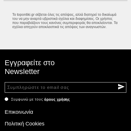
Το topontiki.gr σέβεται όλες τις απόψεις, αλλά διατηρεί το δικαίωμά
του να μην αναρτά υβριστικά σχόλια και διαφημίσεις. Οι χρήστες
που παραβιάζουν τους κανόνες συμπεριφοράς θα αποκλείονται. Τα
σχόλια απηχούν αποκλειστικά τις απόψεις των αναγνωστών.
Εγγραφείτε στο
Newsletter
Συμφωνώ με τους
όρους χρήσης
Επικοινωνία
Πολιτική Cookies