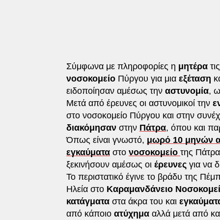
Σύμφωνα με πληροφορίες η
μητέρα
τι
νοσοκομείο
Πύργου για μια
εξέταση
κ
ειδοποίησαν αμέσως την
αστυνομία
, 
Μετά από έρευνες οι αστυνομικοί την
ε
στο νοσοκομείο Πύργου και στην συνέχε
διακόμησαν
στην
Πάτρα
, όπου και π
Όπως είναι γνωστό,
μωρό 10 μηνών α
εγκαύματα
στο
νοσοκομείο
της Πάτρα
ξεκινήσουν αμέσως οι
έρευνες
για να 
Το περιστατικό έγινε το βράδυ της Πέ
Ηλεία στο
Καραμανδάνειο Νοσοκομεί
κατάγματα
στα άκρα του και
εγκαύμα
από κάποιο
ατύχημα
αλλά μετά από κ