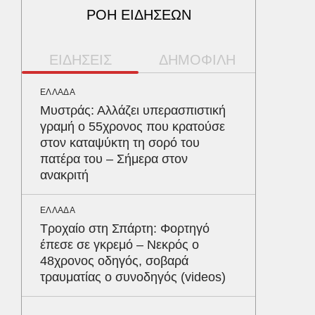
ΡΟΗ ΕΙΔΗΣΕΩΝ
ΕΙΔΗΣΕΙΣ
ΔΗΜΟΦΙΛΗ
ΕΛΛΑΔΑ
ΠΕΡΙΒΑΛ
Μυστράς: Αλλάζει υπερασπιστική
Φλόριν
γραμή ο 55χρονος που κρατούσε
πύθωνε
στον καταψύκτη τη σορό του
κέρδισ
πατέρα του – Σήμερα στον
διαγων
ανακριτή
ΥΓΕΙΑ
ΕΛΛΑΔΑ
Τα 4 φ
Τροχαίο στη Σπάρτη: Φορτηγό
σάκχαρο
έπεσε σε γκρεμό – Νεκρός ο
στην κο
48χρονος οδηγός, σοβαρά
τραυματίας ο συνοδηγός (videos)
ΕΝΕΡΓΕΙ
Όταν η 
συμφων