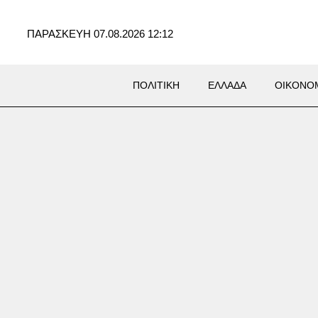
ΠΑΡΑΣΚΕΥΗ 07.08.2026 12:12
ΠΟΛΙΤΙΚΗ
ΕΛΛΑΔΑ
ΟΙΚΟΝΟ
YLE
φός της Αντζελίνα Τζολί
υψε ότι είναι γκέι –
άστηκα να κρύβομαι»