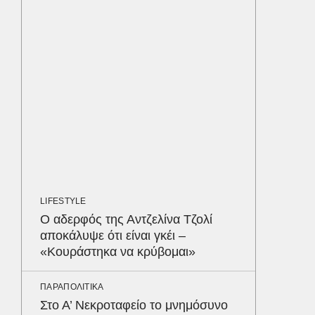
LIFESTYL
Παρά τ
τις κακ
sequel
ΑΥΤΟΚΙΝ
Κράτησ
είναι τ
του Έλ
Δε
LIFESTYLE
Ο αδερφός της Αντζελίνα Τζολί
αποκάλυψε ότι είναι γκέι –
«Κουράστηκα να κρύβομαι»
ΠΑΡΑΠΟΛΙΤΙΚΑ
Στο Α’ Νεκροταφείο το μνημόσυνο