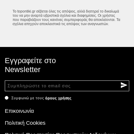
Το topontiki.gr σέβεται όλες τις απόψεις, αλλά διατηρεί το δικαίωμά
του να μην αναρτά υβριστικά σχόλια και διαφημίσεις. Οι χρήστες
που παραβιάζουν τους κανόνες συμπεριφοράς θα αποκλείονται. Τα
σχόλια απηχούν αποκλειστικά τις απόψεις των αναγνωστών.
Εγγραφείτε στο
Newsletter
Συμφωνώ με τους
όρους χρήσης
Επικοινωνία
Πολιτική Cookies