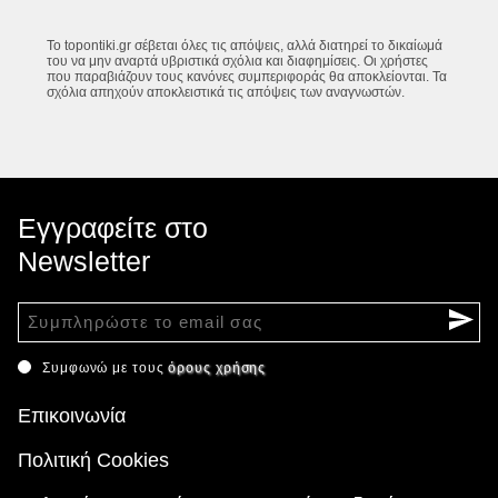
Το topontiki.gr σέβεται όλες τις απόψεις, αλλά διατηρεί το δικαίωμά
του να μην αναρτά υβριστικά σχόλια και διαφημίσεις. Οι χρήστες
που παραβιάζουν τους κανόνες συμπεριφοράς θα αποκλείονται. Τα
σχόλια απηχούν αποκλειστικά τις απόψεις των αναγνωστών.
Εγγραφείτε στο
Newsletter
Συμφωνώ με τους
όρους χρήσης
Επικοινωνία
Πολιτική Cookies