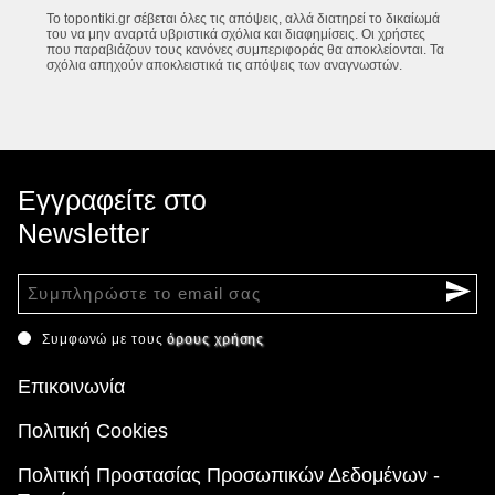
Το topontiki.gr σέβεται όλες τις απόψεις, αλλά διατηρεί το δικαίωμά
του να μην αναρτά υβριστικά σχόλια και διαφημίσεις. Οι χρήστες
που παραβιάζουν τους κανόνες συμπεριφοράς θα αποκλείονται. Τα
σχόλια απηχούν αποκλειστικά τις απόψεις των αναγνωστών.
Εγγραφείτε στο
Newsletter
Συμφωνώ με τους
όρους χρήσης
Επικοινωνία
Πολιτική Cookies
Πολιτική Προστασίας Προσωπικών Δεδομένων -