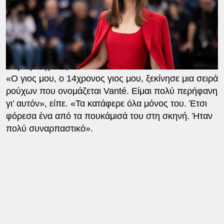
θυμόταν την καλοκαιρινή της στιγμή που έγινε viral
μαζί με τον Role Model στη σκηνή σε μια από τις
εκπομπές του, μοιράστηκε με τον παρουσιαστή
Jimmy Fallon στο The Tonight Show Starring Jimmy
Fallon ότι ο γιος της, Άλεφ, ανέπτυξε τη δική του
σειρά ρούχων, με τίτλο Vanté.
«Ο γιος μου, ο 14χρονος γιος μου, ξεκίνησε μια σειρά
ρούχων που ονομάζεται Vanté. Είμαι πολύ περήφανη
γι’ αυτόν», είπε. «Τα κατάφερε όλα μόνος του. Έτσι
φόρεσα ένα από τα πουκάμισά του στη σκηνή. Ήταν
πολύ συναρπαστικό».