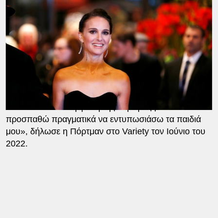
Το νέο μέλος θα προστεθεί στα δύο παιδιά της, τον
14χρονο γιο Άλεφ και την 9χρονη κόρη Αμάλια, τα
οποία έχει αποκτήσει με τον πρώην σύζυγό της. Ενώ
η Πόρτμαν καταφέρνει να κρατήσει τα παιδιά της
μακριά από τα φώτα της δημοσιότητας, γνωρίζουν
καλά την υψηλού προφίλ καριέρα της μητέρας τους.
Την ενθάρρυναν μάλιστα να αναλάβει τον ρόλο της
στο Thor: Love and Thunder.
«Νιώθω ότι είναι η φάση της καριέρας μου όπου
προσπαθώ πραγματικά να εντυπωσιάσω τα παιδιά
μου», δήλωσε η Πόρτμαν στο Variety τον Ιούνιο του
2022.