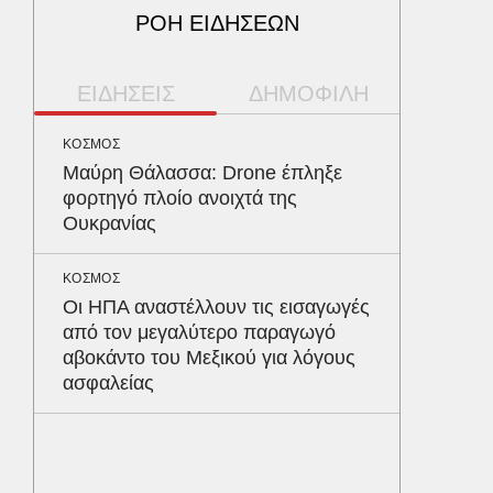
ΡΟΗ ΕΙΔΗΣΕΩΝ
ΕΙΔΗΣΕΙΣ
ΔΗΜΟΦΙΛΗ
ΚΟΣΜΟΣ
ΑΘΛΗΤΙΚ
Μαύρη Θάλασσα: Drone έπληξε
«Ντοπα
φορτηγό πλοίο ανοιχτά της
τον Γύ
Ουκρανίας
οι αθλ
στηθόδ
ταχύτη
ΚΟΣΜΟΣ
Οι ΗΠΑ αναστέλλουν τις εισαγωγές
από τον μεγαλύτερο παραγωγό
ΥΓΕΙΑ
αβοκάντο του Μεξικού για λόγους
Το συσ
ασφαλείας
ρίχνει 
προστα
ΑΘΛΗΤΙΚ
Παναθη