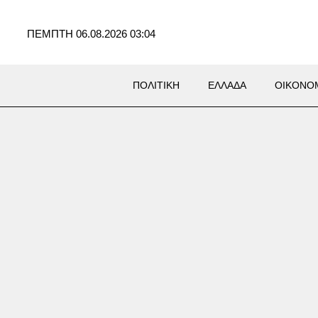
ΠΕΜΠΤΗ 06.08.2026 03:04
ΠΟΛΙΤΙΚΗ
ΕΛΛΑΔΑ
ΟΙΚΟΝΟ
ράκη: 22χρονος έπεσε σε
 με καυτό νερό κοντά στα
ικά λουτρά – Υπέστη