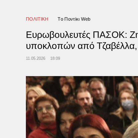
ματα στο 49% του σώματός
ideo)
ΠΟΛΙΤΙΚΗ
Tο Ποντίκι Web
Ευρωβουλευτές ΠΑΣΟΚ: Ζητ
υποκλοπών από Τζαβέλλα, 
11.05.2026
18:09