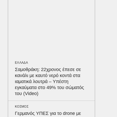
υπερσύ
550.00
Παρθεν
ΕΠΙΣΤΗΜ
Αμαζόν
άγνωστ
εκατομ
ανατρέ
σήμερα
ΕΛΛΑΔΑ
Σαμοθράκη: 22χρονος έπεσε σε
κανάλι με καυτό νερό κοντά στα
MEDIA
ιαματικά λουτρά – Υπέστη
«Καλημ
εγκαύματα στο 49% του σώματός
Κυκλοφ
του (Video)
τον Βασ
Παυλόπ
Δε
ΚΟΣΜΟΣ
Γερμανός ΥΠΕΣ για το drone με